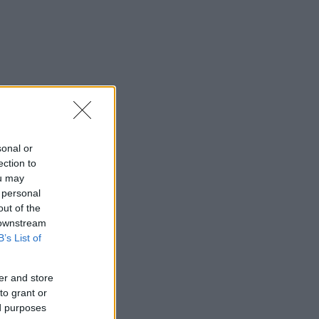
sonal or
ection to
ou may
 personal
out of the
 downstream
B’s List of
er and store
to grant or
ed purposes