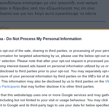
γουδίστρια επιστρέφει με νέο τραγούδι, ενώ ακόμα
πάσει ο θόρυβος από την εξομολόγησή της ότι είχε
βιαστεί και για τον λόγο αυτό εγκατέλειψε τα πάντα
41
7
y περιγράφει τον εφιάλτη των 4
ma -
Do Not Process My Personal Information
δων που έζησε: Έτσι με
to opt-out of the sale, sharing to third parties, or processing of your per
αν και με βίασαν
formation for targeted advertising by us, please use the below opt-out s
r selection. Please note that after your opt-out request is processed y
ιστικό κείμενο από την ποπ τραγουδίστρια που
eing interest-based ads based on personal information utilized by us or
τον περασμένο Φλεβάρη ότι έπεσε θύμα απαγωγής
disclosed to third parties prior to your opt-out. You may separately opt-
 πριν χρόνια - Τα γενέθλια που μετατράπηκαν σε
losure of your personal information by third parties on the IAB’s list of
ταξίδι στο εξωτερικό και ο τρόμος στα χέρια του
. This information may also be disclosed by us to third parties on the
IA
ης
Participants
that may further disclose it to other third parties.
 that this website/app uses one or more Google services and may gath
including but not limited to your visit or usage behaviour. You may click 
 to Google and its third-party tags to use your data for below specifi