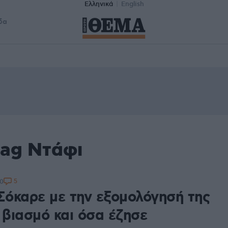
Ελληνικά
English
δα
tag Ντάφι
5
50
 Σόκαρε με την εξομολόγησή της
 βιασμό και όσα έζησε