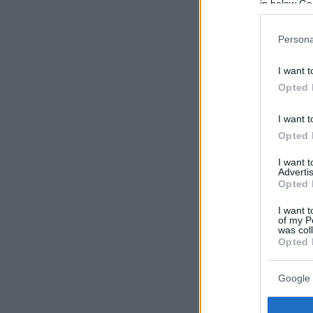
in below Go
Persona
I want t
Opted 
I want t
Opted 
I want 
Advertis
Opted 
I want t
of my P
was col
Opted 
Google 