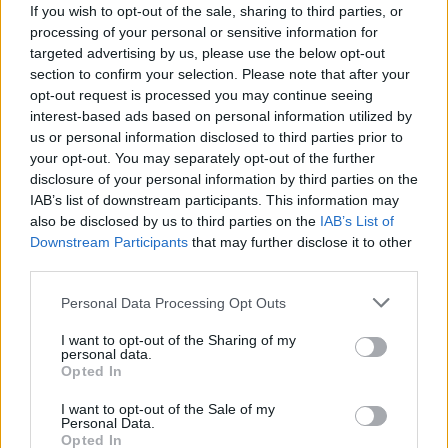
If you wish to opt-out of the sale, sharing to third parties, or
αποτελεσματικότητα των φαρμάκων
processing of your personal or sensitive information for
Δείτε τη συζήτηση με την κυρία Μαίρη
targeted advertising by us, please use the below opt-out
Καραγεώργου, Διευθύντρια Εταιρικών Υποθέσεων
section to confirm your selection. Please note that after your
της φαρμακευτικής εταιρίας Novo Nordisk Hellas, για
opt-out request is processed you may continue seeing
τις πολλαπλές και βαριές επιπτώσεις της παχυσαρκίας
interest-based ads based on personal information utilized by
στη δημόσια υγεία αλλά και την επείγουσα ανάγκη
us or personal information disclosed to third parties prior to
μιας εθνικής στρατηγικής για την αντιμετώπισή της
your opt-out. You may separately opt-out of the further
disclosure of your personal information by third parties on the
IAB’s list of downstream participants. This information may
also be disclosed by us to third parties on the
IAB’s List of
Downstream Participants
that may further disclose it to other
third parties.
Please note that this website/app uses one or more Google
Personal Data Processing Opt Outs
services and may gather and store information including but
not limited to your visit or usage behaviour. You may click to
I want to opt-out of the Sharing of my
personal data.
grant or deny consent to Google and its third-party tags to
Opted In
use your data for below specified purposes in below Google
consent section.
I want to opt-out of the Sale of my
Personal Data.
Opted In