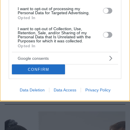
I want to opt-out of processing my
Personal Data for Targeted Advertising.
Opted In
I want to opt-out of Collection, Use,
Retention, Sale, and/or Sharing of my
Personal Data that Is Unrelated with the
Purposes for which it was collected.
Opted In
22.11.2024, 15:10
Παχυσαρκία: Πόσο ακριβά στοιχίζει η αντιμετώπισή της
Google consents
στην Ελλάδα – 6 κομβικές παρεμβάσεις για τον
περιορισμό της
CONFIRM
Σε χιλιάδες ευρώ κατ' ασθενή αποτιμάται η
αντιμετώπιση της παχυσαρκίας και των επιπλοκών της
- Πώς σχεδιάζει το Υπουργείο Υγείας να ενισχύσει τις
Data Deletion
Data Access
Privacy Policy
δράσεις κατά της νόσου