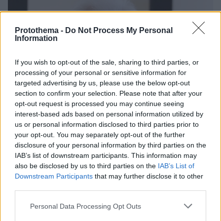
Protothema -
Do Not Process My Personal
Information
If you wish to opt-out of the sale, sharing to third parties, or
processing of your personal or sensitive information for
targeted advertising by us, please use the below opt-out
section to confirm your selection. Please note that after your
opt-out request is processed you may continue seeing
interest-based ads based on personal information utilized by
us or personal information disclosed to third parties prior to
your opt-out. You may separately opt-out of the further
disclosure of your personal information by third parties on the
IAB’s list of downstream participants. This information may
also be disclosed by us to third parties on the
IAB’s List of
Downstream Participants
that may further disclose it to other
third parties.
2
07.10.2022, 16:16
Please note that this website/app uses one or more Google
Personal Data Processing Opt Outs
«Θα τρίζουν τα κόκαλα του Άλφρεντ Νόμπελ»: Η
services and may gather and store information including but
αντίδραση της Λευκορωσίας για το φετινό βραβείο