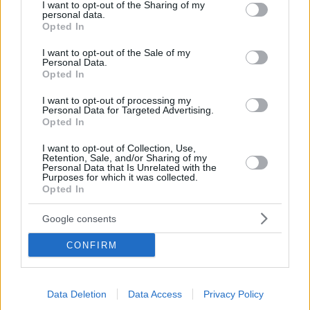
not limited to your visit or usage behaviour. You may click to
I want to opt-out of the Sharing of my
personal data.
Η απονομή του Νόμπελ Ειρήνης στον Λευκορώσο
grant or deny consent to Google and its third-party tags to
Opted In
υπερασπιστή των ανθρωπίνων δικαιωμάτων Άλες
use your data for below specified purposes in below Google
Μπιαλιάτσκι προκάλεσε την αντίδραση του Μινσκ
consent section.
I want to opt-out of the Sale of my
Personal Data.
Opted In
I want to opt-out of processing my
Personal Data for Targeted Advertising.
Opted In
I want to opt-out of Collection, Use,
Retention, Sale, and/or Sharing of my
Personal Data that Is Unrelated with the
Purposes for which it was collected.
Opted In
Google consents
CONFIRM
Data Deletion
Data Access
Privacy Policy