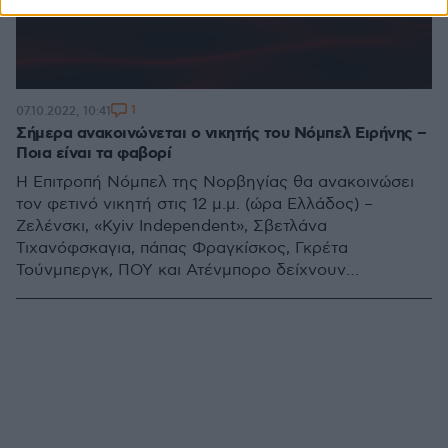
1
07.10.2022, 10:41
Σήμερα ανακοινώνεται ο νικητής του Νόμπελ Ειρήνης –
Ποια είναι τα φαβορί
Η Επιτροπή Νόμπελ της Νορβηγίας θα ανακοινώσει
τον φετινό νικητή στις 12 μ.μ. (ώρα Ελλάδος) –
Ζελένσκι, «Kyiv Independent», Σβετλάνα
Τιχανόφσκαγια, πάπας Φραγκίσκος, Γκρέτα
Τούνμπεργκ, ΠΟΥ και Ατένμπορο δείχνουν
επικρατέστεροι