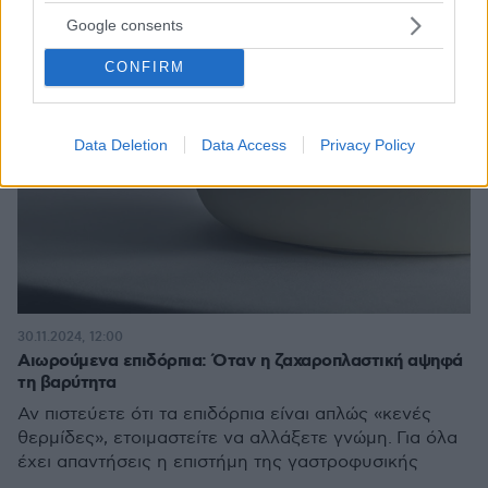
Google consents
CONFIRM
Data Deletion
Data Access
Privacy Policy
30.11.2024, 12:00
Αιωρούμενα επιδόρπια: Όταν η ζαχαροπλαστική αψηφά
τη βαρύτητα
Αν πιστεύετε ότι τα επιδόρπια είναι απλώς «κενές
θερμίδες», ετοιμαστείτε να αλλάξετε γνώμη. Για όλα
έχει απαντήσεις η επιστήμη της γαστροφυσικής