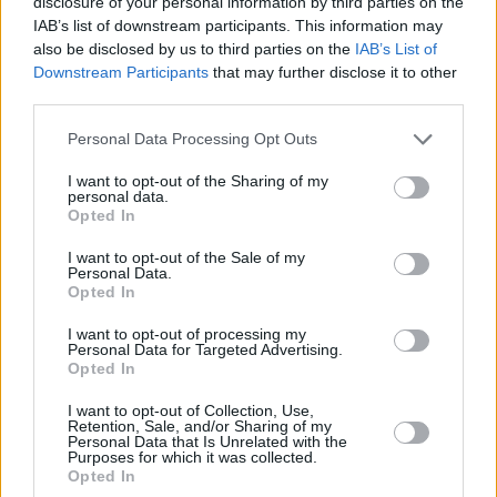
disclosure of your personal information by third parties on the
IAB’s list of downstream participants. This information may
also be disclosed by us to third parties on the
IAB’s List of
Downstream Participants
that may further disclose it to other
third parties.
Please note that this website/app uses one or more Google
Personal Data Processing Opt Outs
services and may gather and store information including but
24.06.2026, 23:00
not limited to your visit or usage behaviour. You may click to
I want to opt-out of the Sharing of my
Γιατί συνεχίζουμε να τρώμε ενώ έχουμε χορτάσει; Η
personal data.
grant or deny consent to Google and its third-party tags to
νέα θεωρία ενός Έλληνα ερευνητή της Οξφόρδης
Opted In
use your data for below specified purposes in below Google
Γιατί συνεχίζουμε να τρώμε ενώ έχουμε χορτάσει;
consent section.
I want to opt-out of the Sale of my
Έλληνας ερευνητής της Οξφόρδης εξηγεί γιατί ο
Personal Data.
Opted In
κορεσμός και η ικανοποίηση δεν είναι το ίδιο.
I want to opt-out of processing my
Personal Data for Targeted Advertising.
Opted In
I want to opt-out of Collection, Use,
Retention, Sale, and/or Sharing of my
Personal Data that Is Unrelated with the
Purposes for which it was collected.
Opted In