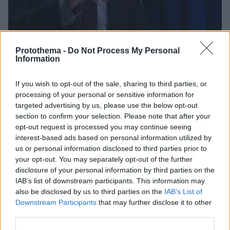
Protothema -
Do Not Process My Personal
07.12.2022, 23:19
Information
ΗΠΑ για Πούτιν: «Ανεύθυνες και επιπόλαιες» οι
δηλώσεις για τα πυρηνικά όπλα
If you wish to opt-out of the sale, sharing to third parties, or
Εκνευρισμός στην Ουάσιγκτον για τις αναφορές του
processing of your personal or sensitive information for
Ρώσου προέδρου
targeted advertising by us, please use the below opt-out
section to confirm your selection. Please note that after your
opt-out request is processed you may continue seeing
interest-based ads based on personal information utilized by
us or personal information disclosed to third parties prior to
your opt-out. You may separately opt-out of the further
disclosure of your personal information by third parties on the
IAB’s list of downstream participants. This information may
also be disclosed by us to third parties on the
IAB’s List of
Downstream Participants
that may further disclose it to other
third parties.