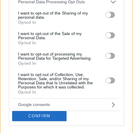
Please note that this website/app uses one or more Google
Personal Data Processing Opt Outs
services and may gather and store information including but
not limited to your visit or usage behaviour. You may click to
I want to opt-out of the Sharing of my
personal data.
grant or deny consent to Google and its third-party tags to
Opted In
use your data for below specified purposes in below Google
consent section.
I want to opt-out of the Sale of my
Personal Data.
Opted In
I want to opt-out of processing my
Personal Data for Targeted Advertising.
Opted In
77
17.06.2022, 05:37
I want to opt-out of Collection, Use,
Στέιτ Ντιπάρτμεντ προς Τουρκία: «Η κυριαρχία και η
Retention, Sale, and/or Sharing of my
εδαφική ακεραιότητα όλων των χωρών πρέπει να
Personal Data that Is Unrelated with the
Purposes for which it was collected.
προστατεύεται - Λύστε τις διαφορές σας με την Ελλάδα
Opted In
διπλωματικά»
«Προτρέπουμε τους συμμάχους μας να αποφύγουν
Google consents
τη ρητορική που θα μπορούσε να αυξήσει περαιτέρω
την ένταση» απάντησε ο εκπρόσωπος του
CONFIRM
αμερικανικού υπουργείου Εξωτερικών