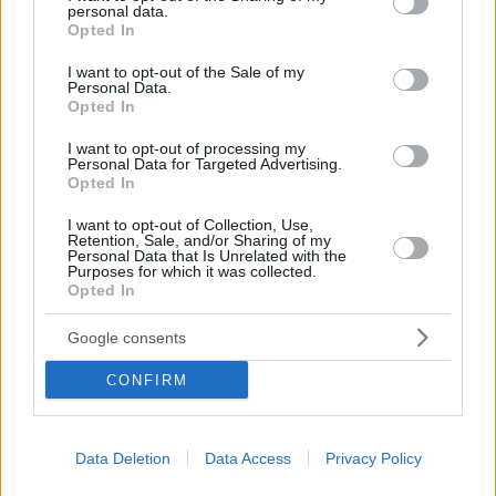
personal data.
grant or deny consent to Google and its third-party tags to
Ο Νέλσον Σεμέδο έκανε του κεφαλιού του και η
Opted In
use your data for below specified purposes in below Google
διοίκηση της Μπαρτσελόνα τον… έστειλε σπίτι του
consent section.
I want to opt-out of the Sale of my
Personal Data.
Opted In
I want to opt-out of processing my
Personal Data for Targeted Advertising.
Opted In
I want to opt-out of Collection, Use,
Retention, Sale, and/or Sharing of my
Personal Data that Is Unrelated with the
Purposes for which it was collected.
Opted In
Google consents
CONFIRM
Data Deletion
Data Access
Privacy Policy