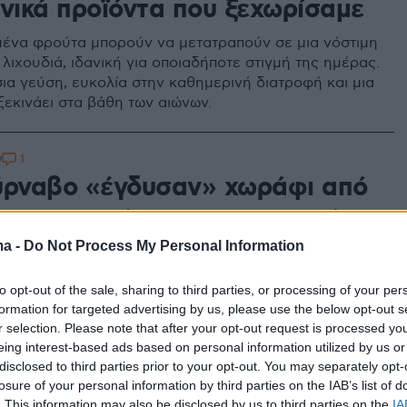
ηνικά προϊόντα που ξεχωρίσαμε
ένα φρούτα μπορούν να μετατραπούν σε μια νόστιμη
 λιχουδιά, ιδανική για οποιαδήποτε στιγμή της ημέρας.
ια γεύση, ευκολία στην καθημερινή διατροφή και μια
ξεκινάει στα βάθη των αιώνων.
1
9
ύρναβο «έγδυσαν» χωράφι από
ους νεκταρίνια - 10.000 ευρώ η
ια τον αγρότη
ma -
Do Not Process My Personal Information
ίχε κλείσει συμφωνία με αγοραστή για να πουλήσει τη
to opt-out of the sale, sharing to third parties, or processing of your per
και επρόκειτο να αρχίσει άμεσα τη συγκομιδή της
formation for targeted advertising by us, please use the below opt-out s
r selection. Please note that after your opt-out request is processed y
eing interest-based ads based on personal information utilized by us or
1
disclosed to third parties prior to your opt-out. You may separately opt-
πό 26.500 στρέμματα
losure of your personal information by third parties on the IAB’s list of
. This information may also be disclosed by us to third parties on the
IA