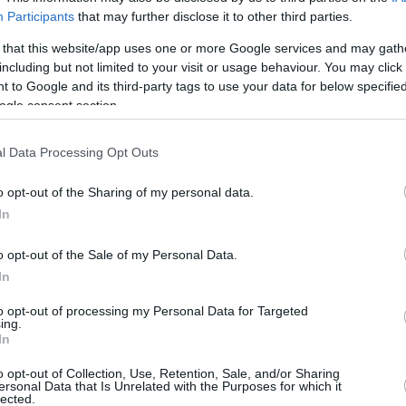
ρφωμένα ροδάκινα, νεκταρίνια,
Participants
that may further disclose it to other third parties.
κα και δαμάσκηνα σε περιοχές
 that this website/app uses one or more Google services and may gath
including but not limited to your visit or usage behaviour. You may click 
λάδας
 to Google and its third-party tags to use your data for below specifi
ogle consent section.
το μεγαλύτερο πρόβλημα - Το φαινόμενο της
αι παραμόρφωσης των ροδακίνων και νεκταρινιών
l Data Processing Opt Outs
0
o opt-out of the Sharing of my personal data.
μασκαρπόνε με νεκταρίνια
In
υτένιο και αρωματικό γλυκό του καλοκαιριού, ιδανικό
o opt-out of the Sale of my Personal Data.
ίσουμε τις ζεστές μέρες της θερινής ραστώνης. Το
In
σκαρπόνε συναντά τη φρεσκάδα και τη γλύκα των
 και το αποτέλεσμα ολοκληρώνει εντυπωσιακά το
to opt-out of processing my Personal Data for Targeted
ing.
μας τραπέζι.
In
o opt-out of Collection, Use, Retention, Sale, and/or Sharing
ersonal Data that Is Unrelated with the Purposes for which it
lected.