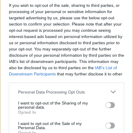
If you wish to opt-out of the sale, sharing to third parties, or
processing of your personal or sensitive information for
targeted advertising by us, please use the below opt-out
section to confirm your selection. Please note that after your
opt-out request is processed you may continue seeing
interest-based ads based on personal information utilized by
us or personal information disclosed to third parties prior to
your opt-out. You may separately opt-out of the further
disclosure of your personal information by third parties on the
IAB’s list of downstream participants. This information may
also be disclosed by us to third parties on the
IAB’s List of
Downstream Participants
that may further disclose it to other
third parties.
2
20.03.2025, 19:01
Υπόθεση Μουρτζούκου: Σε τριμελή επιτροπή
Please note that this website/app uses one or more Google
Personal Data Processing Opt Outs
ιατροδικαστών ο θάνατος του Παναγιωτάκη με εντολή
services and may gather and store information including but
εισαγγελέα
not limited to your visit or usage behaviour. You may click to
I want to opt-out of the Sharing of my
personal data.
Θεωρείται πιθανό οι ιστοπαθολογικές εξετάσεις να
grant or deny consent to Google and its third-party tags to
Opted In
αποσταλούν στο εξωτερικό για περαιτέρω ανάλυση
use your data for below specified purposes in below Google
consent section.
I want to opt-out of the Sale of my
Personal Data.
Opted In