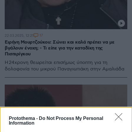
17
22.03.2025, 12:21
Ειρήνη Μουρτζούκου: Σώνει και καλά πρέπει να με
βγάλουν ένοχη; - Τι είπε για την καταδίκη της
Πισπιρίγκου
Η 24χρονη θεωρείται επισήμως ύποπτη για τη
δολοφονία του μικρού Παναγιωτιάκη στην Αμαλιάδα
Protothema -
Do Not Process My Personal
Information