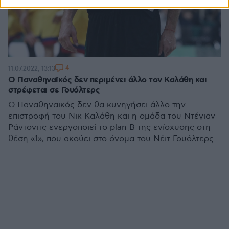
4
11.07.2022, 13:13
Ο Παναθηναϊκός δεν περιμένει άλλο τον Καλάθη και
στρέφεται σε Γουόλτερς
Ο Παναθηναϊκός δεν θα κυνηγήσει άλλο την
επιστροφή του Νικ Καλάθη και η ομάδα του Ντέγιαν
Ράντονιτς ενεργοποιεί το plan B της ενίσχυσης στη
θέση «1», που ακούει στο όνομα του Νέιτ Γουόλτερς