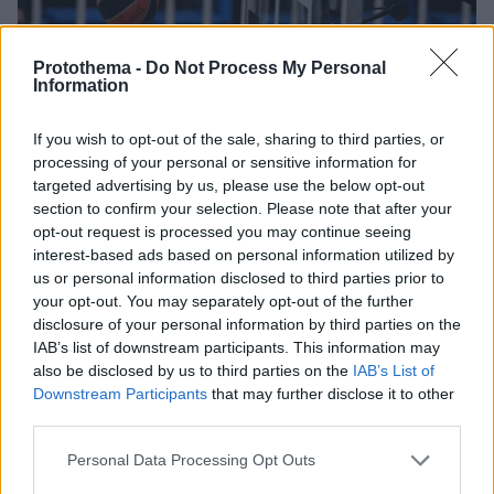
Protothema -
Do Not Process My Personal
Information
If you wish to opt-out of the sale, sharing to third parties, or
processing of your personal or sensitive information for
targeted advertising by us, please use the below opt-out
section to confirm your selection. Please note that after your
opt-out request is processed you may continue seeing
interest-based ads based on personal information utilized by
us or personal information disclosed to third parties prior to
your opt-out. You may separately opt-out of the further
disclosure of your personal information by third parties on the
IAB’s list of downstream participants. This information may
also be disclosed by us to third parties on the
IAB’s List of
Downstream Participants
that may further disclose it to other
third parties.
1
13.07.2022, 19:39
Please note that this website/app uses one or more Google
Personal Data Processing Opt Outs
Ο Παναθηναϊκός συμφώνησε με τον Γκριγκόνις
services and may gather and store information including but