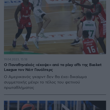
19.04.2023, 15:18
Ο Παναθηναϊκός «έκοψε» από τα play offs της Basket
League τον Νέιτ Γουόλτερς
Ο Αμερικανός γκαρντ δεν θα έχει δικαίωμα
συμμετοχής μέχρι το τέλος του φετινού
πρωταθλήματος