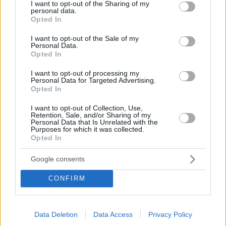
Ο Μάριους Γκριγκόνις θα φορέσει την πράσινη
not limited to your visit or usage behaviour. You may click to
I want to opt-out of the Sharing of my
personal data.
φανέλα τα επόμενα δυο χρόνια καθώς επήλθε
grant or deny consent to Google and its third-party tags to
Opted In
οριστική συμφωνία μεταξύ όλων των εμπλεκόμενων
use your data for below specified purposes in below Google
πλευρών και το μόνο που απομένει για να
consent section.
I want to opt-out of the Sale of my
Personal Data.
ολοκληρωθεί το deal είναι η ανακοίνωση της ΚΑΕ
Opted In
Παναθηναϊκός
I want to opt-out of processing my
Personal Data for Targeted Advertising.
Opted In
I want to opt-out of Collection, Use,
Retention, Sale, and/or Sharing of my
Personal Data that Is Unrelated with the
Purposes for which it was collected.
Opted In
Google consents
CONFIRM
Data Deletion
Data Access
Privacy Policy