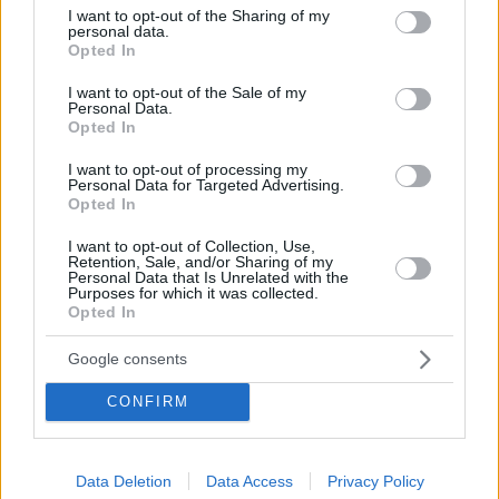
not limited to your visit or usage behaviour. You may click to
I want to opt-out of the Sharing of my
personal data.
grant or deny consent to Google and its third-party tags to
Opted In
use your data for below specified purposes in below Google
consent section.
I want to opt-out of the Sale of my
Personal Data.
Opted In
I want to opt-out of processing my
Personal Data for Targeted Advertising.
Opted In
I want to opt-out of Collection, Use,
Retention, Sale, and/or Sharing of my
Personal Data that Is Unrelated with the
Purposes for which it was collected.
12
08.08.2022, 22:34
Opted In
Δεύτερες στον κόσμο οι Νεάνιδες της Ελλάδας στο
πόλο, ηττήθηκαν με 10-8 από τις ΗΠΑ
Google consents
Ήττα στις λεπτομέρειες από τις ΗΠΑ στον τελικό του
CONFIRM
Βελιγραδίου και ασημένιο μετάλλιο για τα κορίτσια
της Ελλάδας
Data Deletion
Data Access
Privacy Policy