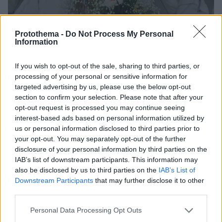
Protothema -
Do Not Process My Personal
Information
09.08.2022, 17:49
If you wish to opt-out of the sale, sharing to third parties, or
Επέστρεψαν στην Ελλάδα με το ασημένιο μετάλλιο οι
processing of your personal or sensitive information for
πολίστριες - Δείτε βίντεο
targeted advertising by us, please use the below opt-out
«Χαρούμενες που η Ελλάδα είναι ψηλά στο
section to confirm your selection. Please note that after your
παγκόσμιο στερέωμα», είπε η MVP του Παγκοσμίου
opt-out request is processed you may continue seeing
πρωταθλήματος Νεανίδων, Φωτεινή Τριχά
interest-based ads based on personal information utilized by
us or personal information disclosed to third parties prior to
your opt-out. You may separately opt-out of the further
disclosure of your personal information by third parties on the
IAB’s list of downstream participants. This information may
also be disclosed by us to third parties on the
IAB’s List of
Downstream Participants
that may further disclose it to other
third parties.
Please note that this website/app uses one or more Google
Personal Data Processing Opt Outs
services and may gather and store information including but