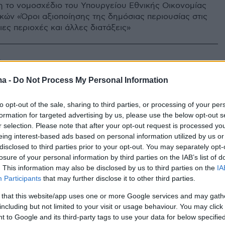
 το νομοσχέδιο του Υπουργείου Εθνικής Οικονομίας
ικών «Όροι αξιοποίησης της δημόσιας περιουσίας στις
ες περιοχές και άλλες διατάξεις»
4
τη - Καγιαλή και το σκάφος
ma -
Do Not Process My Personal Information
» ο Ιστιοπλοϊκός αγώνας Άνδρου
to opt-out of the sale, sharing to third parties, or processing of your per
ς ελληνικές αγωνιστικές ομάδες στον «54ο Διεθνή
formation for targeted advertising by us, please use the below opt-out s
 Αγώνα Άνδρου «Ιωάννης Β. Γουλανδρής»
r selection. Please note that after your opt-out request is processed y
eing interest-based ads based on personal information utilized by us or
disclosed to third parties prior to your opt-out. You may separately opt-
losure of your personal information by third parties on the IAB’s list of
οΐα: Κατ' εξαίρεση λειτουργία
. This information may also be disclosed by us to third parties on the
IA
Participants
that may further disclose it to other third parties.
υτικών Ομίλων
 that this website/app uses one or more Google services and may gath
την κοινή υπουργική απόφαση (ΚΥΑ) από χθες Τρίτη
including but not limited to your visit or usage behaviour. You may click 
τρέπεται η κατ΄ εξαίρεση λειτουργία των
 to Google and its third-party tags to use your data for below specifi