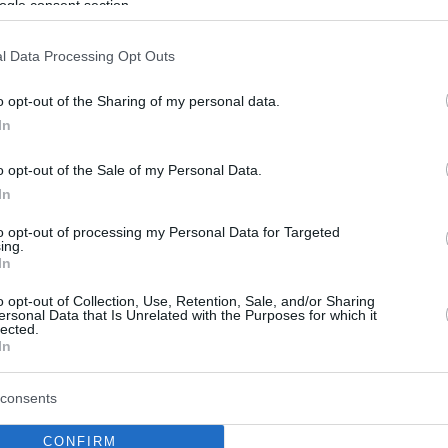
ών Εγκαταστάσεων για την ιστιοπλοΐα σε σκάφη με
ogle consent section.
ρι δύο (2) ατόμων
l Data Processing Opt Outs
o opt-out of the Sharing of my personal data.
ς Ναυταθλητικοί όμιλοι
In
ουν σήμα κινδύνου
o opt-out of the Sale of my Personal Data.
τικοί όμιλοι ΝΟΤΚ, ΣΕΑΝΑΤΚ, ΝΑΟΕΦ, ΙΟΠ ΔΕΗ, που
In
στη Μαρίνα Καλλιθέας. Καταγγέλλουν ότι δέχονται
to opt-out of processing my Personal Data for Targeted
 τον δήμο Καλλιθέας και υπογραμμίζουν τους
ing.
ς κινδύνους που διατρέχει η Ναυταθλητική Μαρίνα
In
αι ο Ναυταθλητισμός γενικότερα
o opt-out of Collection, Use, Retention, Sale, and/or Sharing
ersonal Data that Is Unrelated with the Purposes for which it
lected.
In
consents
CONFIRM