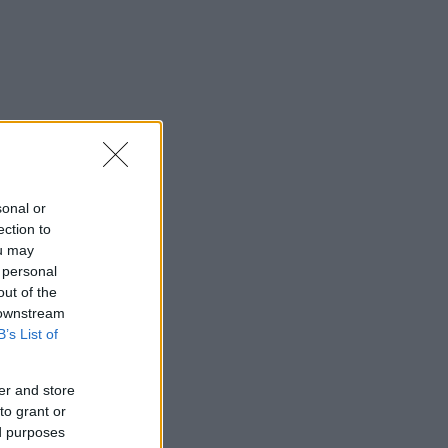
sonal or
ection to
ou may
 personal
out of the
 downstream
B’s List of
er and store
to grant or
ed purposes