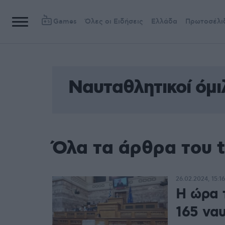
Games
Όλες οι Ειδήσεις
Ελλάδα
Πρωτοσέλι
Ναυταθλητικοί όμι
Όλα τα άρθρα του t
26.02.2024, 15:16
Η ώρα 
165 να