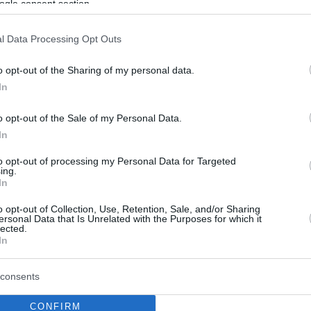
ραηλινός προπονητής επέλεξε τον Μπριαντέ
ogle consent section.
τη θέση του γκαρντ (26, 1,88) και αναμένονται άμεσα
l Data Processing Opt Outs
o opt-out of the Sharing of my personal data.
In
o opt-out of the Sale of my Personal Data.
In
to opt-out of processing my Personal Data for Targeted
ing.
In
o opt-out of Collection, Use, Retention, Sale, and/or Sharing
ersonal Data that Is Unrelated with the Purposes for which it
lected.
In
consents
CONFIRM