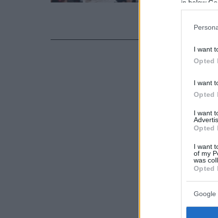
Αμερικανοϊσ
in below Go
Ουέμπερ για 
εξελίξεις
Persona
I want t
Opted 
I want t
Opted 
I want 
Advertis
Opted 
I want t
of my P
was col
Opted 
Google 