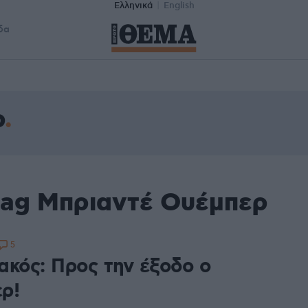
Ελληνικά
English
δα
ρ
tag Μπριαντέ Ουέμπερ
5
ακός: Προς την έξοδο ο
ρ!