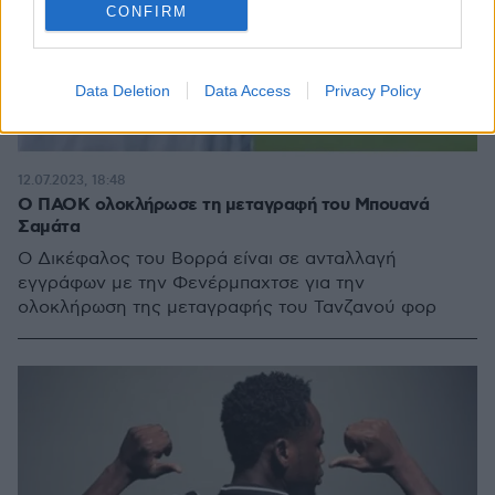
CONFIRM
Data Deletion
Data Access
Privacy Policy
12.07.2023, 18:48
O ΠΑΟΚ ολοκλήρωσε τη μεταγραφή του Μπουανά
Σαμάτα
Ο Δικέφαλος του Βορρά είναι σε ανταλλαγή
εγγράφων με την Φενέρμπαχτσε για την
ολοκλήρωση της μεταγραφής του Τανζανού φορ