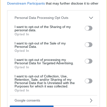
Downstream Participants
that may further disclose it to other
third parties.
5
17.07.2023, 18:19
Ο ΠΑΟΚ ανακοίνωσε την απόκτηση του Σαμάτα
Please note that this website/app uses one or more Google
Personal Data Processing Opt Outs
services and may gather and store information including but
Ποδοσφαιριστής του ΠΑΟΚ με κάθε επισημότητα
not limited to your visit or usage behaviour. You may click to
I want to opt-out of the Sharing of my
είναι ο Αλί Σαμάτα για τα επόμενα δύο χρόνια
personal data.
grant or deny consent to Google and its third-party tags to
Opted In
use your data for below specified purposes in below Google
consent section.
I want to opt-out of the Sale of my
Personal Data.
Opted In
I want to opt-out of processing my
Personal Data for Targeted Advertising.
Opted In
I want to opt-out of Collection, Use,
Retention, Sale, and/or Sharing of my
Personal Data that Is Unrelated with the
Purposes for which it was collected.
Opted In
Google consents