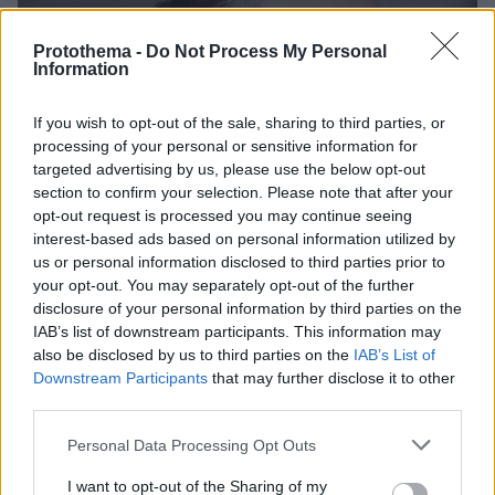
Protothema -
Do Not Process My Personal
Information
If you wish to opt-out of the sale, sharing to third parties, or
processing of your personal or sensitive information for
targeted advertising by us, please use the below opt-out
section to confirm your selection. Please note that after your
opt-out request is processed you may continue seeing
interest-based ads based on personal information utilized by
us or personal information disclosed to third parties prior to
your opt-out. You may separately opt-out of the further
disclosure of your personal information by third parties on the
IAB’s list of downstream participants. This information may
also be disclosed by us to third parties on the
IAB’s List of
Downstream Participants
that may further disclose it to other
third parties.
10.09.2020, 14:08
Please note that this website/app uses one or more Google
Personal Data Processing Opt Outs
«Billie»: Η ζωή της Μπίλι Χολιντέι έγινε ντοκιμαντέρ
services and may gather and store information including but
not limited to your visit or usage behaviour. You may click to
I want to opt-out of the Sharing of my
Η αξεπέραστη ερμηνεύτρια της τζαζ που τραγούδησε