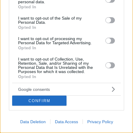
personal data.
grant or deny consent to Google and its third-party tags to
ανεπανάληπτα τα μπλουζ, φορώντας λευκές
Opted In
use your data for below specified purposes in below Google
γαρδένιες στα μαλλιά της, πέθανε από κίρρωση του
consent section.
ήπατος στα 44 της χρόνια, τον Ιούλιο του 1959
I want to opt-out of the Sale of my
Personal Data.
Opted In
I want to opt-out of processing my
Personal Data for Targeted Advertising.
Opted In
I want to opt-out of Collection, Use,
Retention, Sale, and/or Sharing of my
Personal Data that Is Unrelated with the
Purposes for which it was collected.
Opted In
Google consents
CONFIRM
Data Deletion
Data Access
Privacy Policy