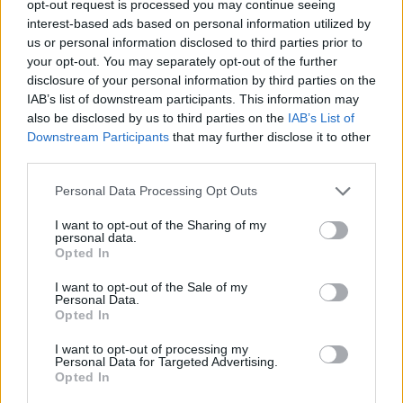
opt-out request is processed you may continue seeing
Ο Βραζιλιάνος μεσοεπιθετικός του Παναθηναϊκού
interest-based ads based on personal information utilized by
που ήταν ο πρωταγωνιστής της νίκης με 3-1 επί της
us or personal information disclosed to third parties prior to
Λαμίας ξεκαθάρισε πως θα αποχωρήσει στο τέλος
your opt-out. You may separately opt-out of the further
της σεζόν, αλλά θα κάνει τα πάντα για να πάρει τον
disclosure of your personal information by third parties on the
τίτλο
IAB’s list of downstream participants. This information may
also be disclosed by us to third parties on the
IAB’s List of
Downstream Participants
that may further disclose it to other
third parties.
Please note that this website/app uses one or more Google
Personal Data Processing Opt Outs
services and may gather and store information including but
not limited to your visit or usage behaviour. You may click to
I want to opt-out of the Sharing of my
personal data.
grant or deny consent to Google and its third-party tags to
Opted In
use your data for below specified purposes in below Google
consent section.
I want to opt-out of the Sale of my
Personal Data.
Opted In
I want to opt-out of processing my
Personal Data for Targeted Advertising.
Opted In