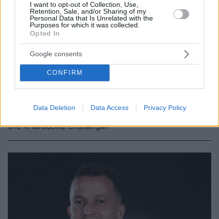
I want to opt-out of Collection, Use,
Retention, Sale, and/or Sharing of my
Personal Data that Is Unrelated with the
Purposes for which it was collected.
Opted In
Google consents
14.03.2024, 19:02
CONFIRM
Μπακασέτας, Βαγιαννίδης, Αράο, Κώτσιρας και
Μπερνάρ προσπάθησαν να μιμηθούν τον Μαραντόνα -
Βίντεο
Data Deletion
Data Access
Privacy Policy
Τρεις Έλληνες και δύο Βραζιλιάνοι διαγωνίστηκαν
στο «Maradona Challenge»