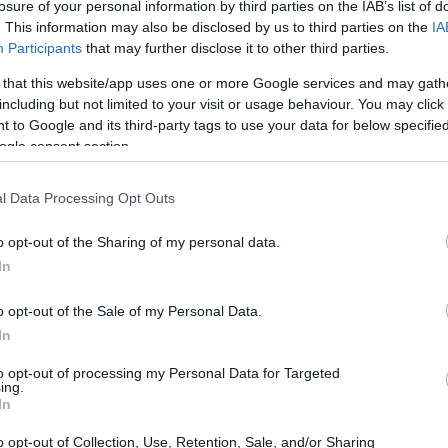
losure of your personal information by third parties on the IAB’s list of
στην κατηγορία Κ23, όμως πίσω από την επιτυχία
. This information may also be disclosed by us to third parties on the
IA
ύσκολες στιγμές
Participants
that may further disclose it to other third parties.
 that this website/app uses one or more Google services and may gath
including but not limited to your visit or usage behaviour. You may click 
10
8
 to Google and its third-party tags to use your data for below specifi
εν 2025: Θρίαμβος στη
ogle consent section.
λία - Σε ελληνικά χέρια και τα
l Data Processing Opt Outs
τάλια
o opt-out of the Sharing of my personal data.
ωσήφ Κεσίδης κατέκτησε το χρυσό μετάλλιο,
 Παπαναστασίου και Γιάννης Κορακίδης κατέλαβαν
In
η θέση αντίστοιχα
o opt-out of the Sale of my Personal Data.
In
2
κη Εμμανουηλίδου: «Χάλκινη»
to opt-out of processing my Personal Data for Targeted
ing.
In
0μ. στο ευρωπαϊκό Κ23 στο
o opt-out of Collection, Use, Retention, Sale, and/or Sharing