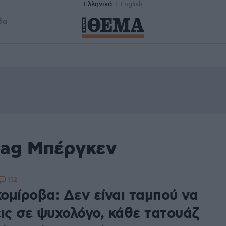
Ελληνικά
English
δα
tag Μπέργκεν
152
ομίροβα: Δεν είναι ταμπού να
εις σε ψυχολόγο, κάθε τατουάζ