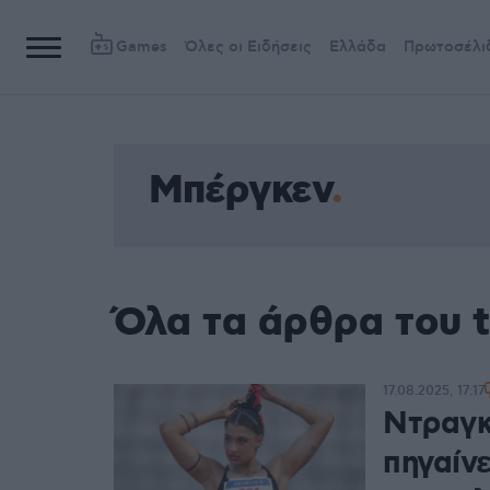
Games
Όλες οι Ειδήσεις
Ελλάδα
Πρωτοσέλι
Μπέργκεν
Όλα τα άρθρα του 
17.08.2025, 17:17
Ντραγκ
πηγαίν