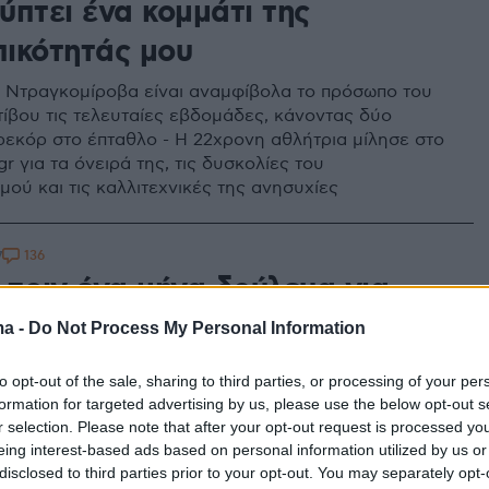
ύπτει ένα κομμάτι της
ικότητάς μου
 Ντραγκομίροβα είναι αναμφίβολα το πρόσωπο του
τίβου τις τελευταίες εβδομάδες, κάνοντας δύο
ρεκόρ στο έπταθλο - Η 22χρονη αθλήτρια μίλησε στο
r για τα όνειρά της, τις δυσκολίες του
ού και τις καλλιτεχνικές της ανησυχίες
136
7
 πριν ένα μήνα δούλευα για
ρώ, μετά το μετάλλιο μάλλον
ma -
Do Not Process My Personal Information
να βρω ξανά δουλειά» λέει ο
to opt-out of the sale, sharing to third parties, or processing of your per
αθλητής Ευρώπης στη
formation for targeted advertising by us, please use the below opt-out s
r selection. Please note that after your opt-out request is processed y
ολία
eing interest-based ads based on personal information utilized by us or
disclosed to third parties prior to your opt-out. You may separately opt-
απαναστασίου στο Μπέργκεν κέρδισε το ασημένιο στη