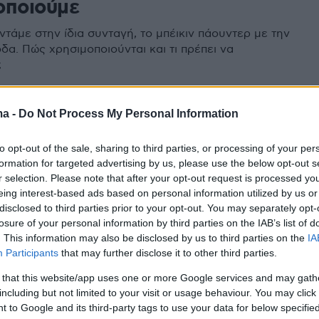
οποιούμε
τάμε στην ίδια συνταγή, το μπέικιν πάουντερ με την
δα. Πώς χρησιμοποιούνται και τι πρέπει να
;
ma -
Do Not Process My Personal Information
ινά κουλουράκια με μαστίχα
to opt-out of the sale, sharing to third parties, or processing of your per
α πασχαλινά κουλουράκια με προϊόντα ΓΙΩΤΗΣ για
formation for targeted advertising by us, please use the below opt-out s
η επιτυχία, ευκολία και ποιότητα!
r selection. Please note that after your opt-out request is processed y
eing interest-based ads based on personal information utilized by us or
disclosed to third parties prior to your opt-out. You may separately opt-
losure of your personal information by third parties on the IAB’s list of
0
. This information may also be disclosed by us to third parties on the
IA
ναι η διαφορά του μπέικιν
Participants
that may further disclose it to other third parties.
ερ από τη μαγειρική σόδα;
 that this website/app uses one or more Google services and may gath
including but not limited to your visit or usage behaviour. You may click 
άουντερ (baking powder) και η μαγειρική σόδα (baking
 to Google and its third-party tags to use your data for below specifi