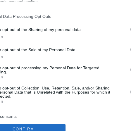
 να είναι όμοια στην όψη και την υφή, ωστόσο, η
ogle consent section.
 σύσταση και ο τρόπος που αντιδρούν με τα υπόλοιπα
εντελώς διαφορετικά.
l Data Processing Opt Outs
o opt-out of the Sharing of my personal data.
In
o opt-out of the Sale of my Personal Data.
In
to opt-out of processing my Personal Data for Targeted
ing.
In
o opt-out of Collection, Use, Retention, Sale, and/or Sharing
ersonal Data that Is Unrelated with the Purposes for which it
lected.
In
consents
CONFIRM