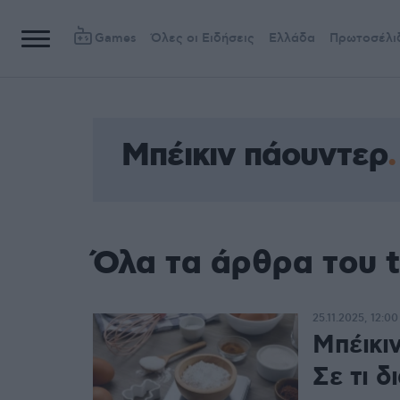
Games
Όλες οι Ειδήσεις
Ελλάδα
Πρωτοσέλι
Μπέικιν πάουντερ
Όλα τα άρθρα του 
25.11.2025, 12:00
Μπέικιν
Σε τι δ