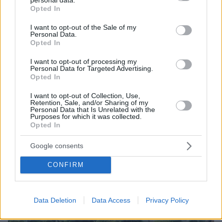
grant or deny consent to Google and its third-party tags to
Η Διεθνής Μουσική Ακαδημία Σπετσών ανοίγει ξανά τις
Opted In
use your data for below specified purposes in below Google
πύλες της
consent section.
I want to opt-out of the Sale of my
Ποιοι μπορούν να συμμετέχουν στα μαθήματα και
Personal Data.
Opted In
ποιοι θα είναι οι διακεκριμένοι διεθνώς καθηγητές
I want to opt-out of processing my
Personal Data for Targeted Advertising.
Opted In
I want to opt-out of Collection, Use,
Retention, Sale, and/or Sharing of my
Personal Data that Is Unrelated with the
Purposes for which it was collected.
Opted In
Google consents
CONFIRM
Data Deletion
Data Access
Privacy Policy