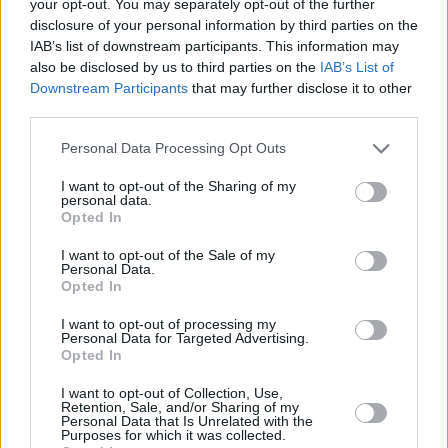
your opt-out. You may separately opt-out of the further
disclosure of your personal information by third parties on the
IAB’s list of downstream participants. This information may
also be disclosed by us to third parties on the
IAB’s List of
Downstream Participants
that may further disclose it to other
third parties.
Please note that this website/app uses one or more Google
Personal Data Processing Opt Outs
10.05.2021, 06:29
services and may gather and store information including but
Μουσείο Γουναρόπουλου: Διαδικτυακές δράσεις με
not limited to your visit or usage behaviour. You may click to
I want to opt-out of the Sharing of my
αφορμή την Παγκόσμια Ημέρα Μουσείων
personal data.
grant or deny consent to Google and its third-party tags to
Opted In
Δείτε το πρόγραμμα και πώς μπορείτε να το
use your data for below specified purposes in below Google
παρακολουθήσετε
consent section.
I want to opt-out of the Sale of my
Personal Data.
Opted In
I want to opt-out of processing my
Personal Data for Targeted Advertising.
Opted In
I want to opt-out of Collection, Use,
Retention, Sale, and/or Sharing of my
Personal Data that Is Unrelated with the
Purposes for which it was collected.