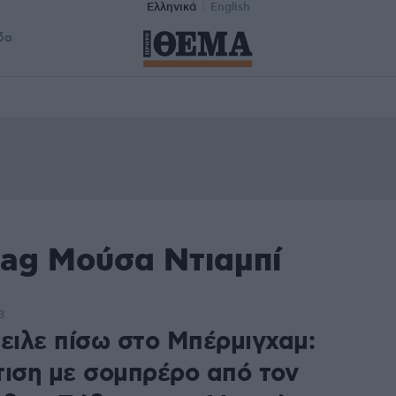
Ελληνικά
English
δα
tag Μούσα Ντιαμπί
3
τειλε πίσω στο Μπέρμιγχαμ:
τιση με σομπρέρο από τον