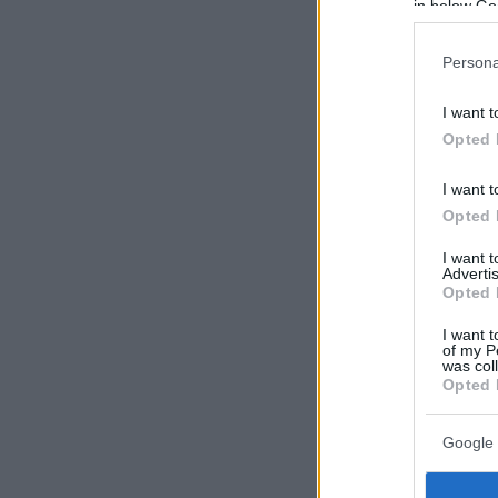
in below Go
Persona
I want t
Opted 
I want t
Opted 
I want 
Advertis
Opted 
I want t
of my P
was col
Opted 
Google 