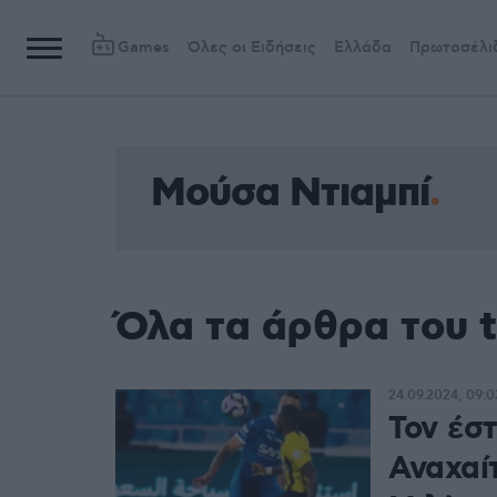
Games
Όλες οι Ειδήσεις
Ελλάδα
Πρωτοσέλι
Μούσα Ντιαμπί
Όλα τα άρθρα του 
24.09.2024, 09:0
Τον έσ
Αναχαί