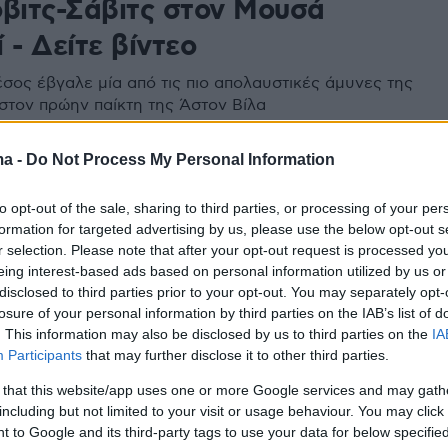
οβιτς-Σάβιτς στον Μουσά
 - Δείτε βίντεο
σος έβγαλε μία από τις πιο απολαυστικές άμυνες της
στον πρώην παίκτη της Άστον Βίλα
ma -
Do Not Process My Personal Information
1
ασρ έκανε πρόταση σε Μανέ
to opt-out of the sale, sharing to third parties, or processing of your per
αμπί
formation for targeted advertising by us, please use the below opt-out s
r selection. Please note that after your opt-out request is processed y
α διπλό «χτύπημα» είναι η Αλ Νασρ η οποία βρίσκεται
eing interest-based ads based on personal information utilized by us or
disclosed to third parties prior to your opt-out. You may separately opt-
ις με την Μπάγερν Μονάχου για την απόκτηση του
losure of your personal information by third parties on the IAB’s list of
, ενώ έχει ήδη συμφωνήσει με τη Λεβερκούζεν για
. This information may also be disclosed by us to third parties on the
IA
τιαμπί
Participants
that may further disclose it to other third parties.
 that this website/app uses one or more Google services and may gath
including but not limited to your visit or usage behaviour. You may click 
 to Google and its third-party tags to use your data for below specifi