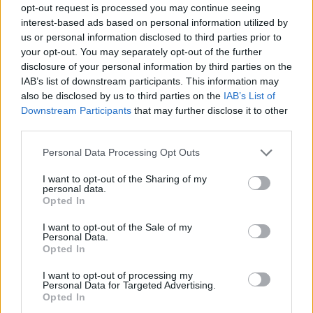
opt-out request is processed you may continue seeing
Ο ποδοσφαιριστής της ΑΕΚ με γκολ του στην Τούμπα
interest-based ads based on personal information utilized by
έδωσε την πρόκριση επί του ΠΑΟΚ στην τετράδα του
us or personal information disclosed to third parties prior to
Κυπέλλου - Η ανακοίνωση της ΠΑΕ
your opt-out. You may separately opt-out of the further
disclosure of your personal information by third parties on the
IAB’s list of downstream participants. This information may
also be disclosed by us to third parties on the
IAB’s List of
Downstream Participants
that may further disclose it to other
third parties.
Please note that this website/app uses one or more Google
Personal Data Processing Opt Outs
services and may gather and store information including but
not limited to your visit or usage behaviour. You may click to
I want to opt-out of the Sharing of my
personal data.
grant or deny consent to Google and its third-party tags to
Opted In
use your data for below specified purposes in below Google
consent section.
I want to opt-out of the Sale of my
Personal Data.
Opted In
I want to opt-out of processing my
Personal Data for Targeted Advertising.
Opted In