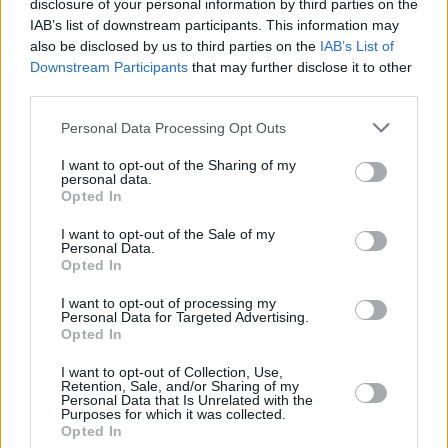
disclosure of your personal information by third parties on the
IAB’s list of downstream participants. This information may
also be disclosed by us to third parties on the
IAB’s List of
Downstream Participants
that may further disclose it to other
third parties.
Please note that this website/app uses one or more Google
Personal Data Processing Opt Outs
services and may gather and store information including but
12
13.06.2019, 21:44
not limited to your visit or usage behaviour. You may click to
I want to opt-out of the Sharing of my
Άγιο Όρος: Συνελήφθη ο ιερόσυλος που έκλεψε τάματα
personal data.
grant or deny consent to Google and its third-party tags to
από τη Μονή Ιβήρων
Opted In
use your data for below specified purposes in below Google
Εντοπίσθηκε και συνελήφθη κοντά στη Μονή
consent section.
I want to opt-out of the Sale of my
Ζωγράφου ενώ επιχειρούσε να διαφύγει από το Άγιο
Personal Data.
Opted In
Όρος και τελικά έπεσε στα χέρια των αστυνομικών
που τον καταδίωκαν
I want to opt-out of processing my
Personal Data for Targeted Advertising.
Opted In
I want to opt-out of Collection, Use,
Retention, Sale, and/or Sharing of my
Personal Data that Is Unrelated with the
Purposes for which it was collected.
Opted In