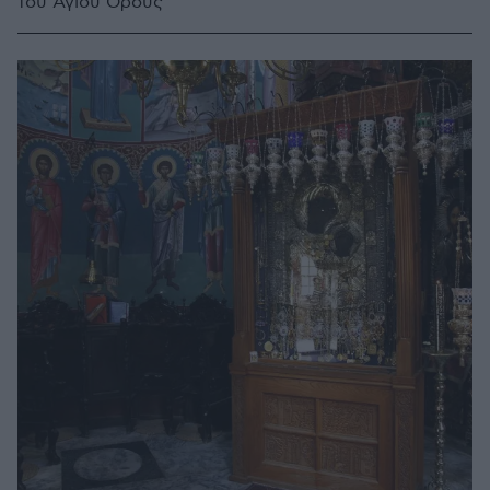
του Αγίου Όρους