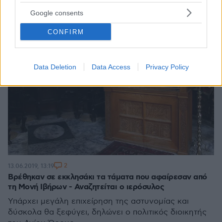
Google consents
CONFIRM
Data Deletion
Data Access
Privacy Policy
2
13.06.2019, 13:19
Βρέθηκαν σε εκκλησάκι τα τάματα που αφαίρεσαν από
τη Μονή Ιβήρων - Αναζητείται ο ιερόσυλος
Υπάρχει μεγάλη επιχείρηση της αστυνομίας και
δύσκολα θα ξεφύγει, δηλώνει ο πολιτικός διοικητής