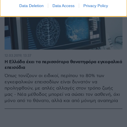
Data Deletion
Data Access
Privacy Policy
12.03.2019, 13:37
Η Ελλάδα έχει τα περισσότερα θανατηφόρα εγκεφαλικά
επεισόδια
Όπως τονίζουν οι ειδικοί, περίπου το 80% των
εγκεφαλικών επεισοδίων είναι δυνατόν να
προληφθούν, με απλές αλλαγές στον τρόπο ζωής
μας - Νέα μέθοδος μπορεί να σώσει τον ασθενή, όχι
μόνο από το θάνατο, αλλά και από μόνιμη αναπηρία