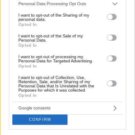
Please note that this website/app uses one or more Google
Personal Data Processing Opt Outs
Ισχαιμικό Εγκεφαλικό Επεισόδιο: Η επαναστατική
services and may gather and store information including but
αντιμετώπιση που σώζει ζωές
not limited to your visit or usage behaviour. You may click to
I want to opt-out of the Sharing of my
personal data.
Το ισχαιμικό εγκεφαλικό δεν είναι πια ένα μοιραίο
grant or deny consent to Google and its third-party tags to
Opted In
γεγονός. Το κλειδί είναι η άμεση μεταφορά των
use your data for below specified purposes in below Google
ασθενών σε εξειδικευμένα κέντρα όπως η σύγχρονη
consent section.
I want to opt-out of the Sale of my
μονάδα εγκεφαλικών του Metropolitan Hospital, που
Personal Data.
Opted In
διαθέτουν τον κατάλληλο εξοπλισμό για ενδοφλέβια
θρομβόλυση και μηχανική θρομβεκτομή
I want to opt-out of processing my
Personal Data for Targeted Advertising.
Opted In
I want to opt-out of Collection, Use,
Retention, Sale, and/or Sharing of my
Personal Data that Is Unrelated with the
Purposes for which it was collected.
Opted In
Google consents
CONFIRM