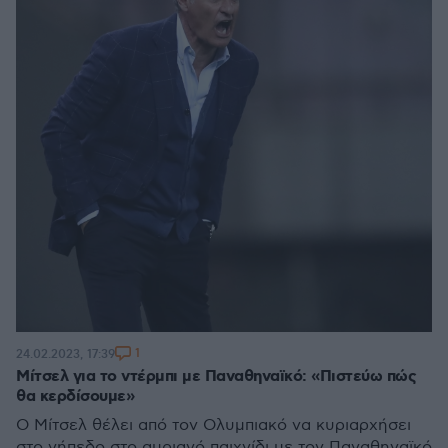
1
24.02.2023, 17:39
Μίτσελ για το ντέρμπι με Παναθηναϊκό: «Πιστεύω πώς
θα κερδίσουμε»
Ο Μίτσελ θέλει από τον Ολυμπιακό να κυριαρχήσει
στο γήπεδο στο αυριανό παιχνίδι με τον Παναθηναϊκό