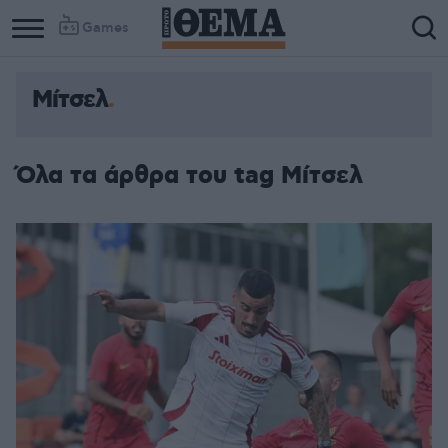
Games
Μίτσελ
Όλα τα άρθρα του tag Μίτσελ