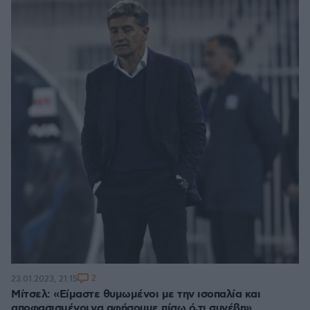
2
23.01.2023, 21:15
Μίτσελ: «Είμαστε θυμωμένοι με την ισοπαλία και
αποφασισμένοι να αφήσουμε πίσω ό,τι συνέβη»