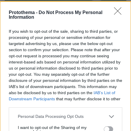
4
25.02.2023, 23:33
Protothema -
Do Not Process My Personal
Information
Αιχμές Μίτσελ για τη διαιτησία: «Οι εξηγήσεις των
κανονισμών μας στερούν αυτό που δικαιούμαστε»
If you wish to opt-out of the sale, sharing to third parties, or
Ο Ισπανός τεχνικός του Ολυμπιακού μίλησε για τη
processing of your personal or sensitive information for
διαιτησία στο παιχνίδι με τον Παναθηναϊκό
targeted advertising by us, please use the below opt-out
section to confirm your selection. Please note that after your
opt-out request is processed you may continue seeing
interest-based ads based on personal information utilized by
us or personal information disclosed to third parties prior to
your opt-out. You may separately opt-out of the further
disclosure of your personal information by third parties on the
IAB’s list of downstream participants. This information may
also be disclosed by us to third parties on the
IAB’s List of
Downstream Participants
that may further disclose it to other
third parties.
Please note that this website/app uses one or more Google
Personal Data Processing Opt Outs
services and may gather and store information including but
not limited to your visit or usage behaviour. You may click to
I want to opt-out of the Sharing of my