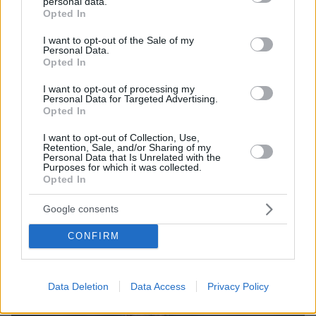
personal data.
grant or deny consent to Google and its third-party tags to
Opted In
use your data for below specified purposes in below Google
consent section.
I want to opt-out of the Sale of my
Personal Data.
Opted In
I want to opt-out of processing my
Personal Data for Targeted Advertising.
Opted In
79
25.02.2023, 22:45
Ανώτερος ο Ολυμπιακός αλλά μοιράστηκαν τους
I want to opt-out of Collection, Use,
Retention, Sale, and/or Sharing of my
βαθμούς, 0-0 με τον Παναθηναϊκό - Δείτε βίντεο
Personal Data that Is Unrelated with the
Purposes for which it was collected.
Ο Ολυμπιακός είχε δοκάρι (Μπακαμπού),ευκαιρίες με
Opted In
τον Κανός, σκόραρε στο 89' με τον Βρουσάι αλλά το
γκολ ακυρώθηκε με την χρήση του VAR ως οφσάιντ
Google consents
του Ελ Αραμπί
CONFIRM
Data Deletion
Data Access
Privacy Policy