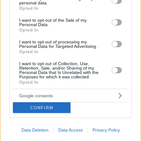
personal data.
Μητέρα ανακοίνωσε ότι θα γίνει η Κατερίνα Στεφανίδη
grant or deny consent to Google and its third-party tags to
Opted In
- Περιμένουν αγόρι με τον σύντροφό της Μίτσελ Κρίερ
use your data for below specified purposes in below Google
consent section.
I want to opt-out of the Sale of my
Η Κατερίνα Στεφανίδη αναμένεται να γεννήσει το
Personal Data.
καλοκαίρι και θέλει στη συνέχεια να πάει στο Τόκιο
Opted In
για το παγκόσμιο πρωτάθλημα
I want to opt-out of processing my
Personal Data for Targeted Advertising.
Opted In
I want to opt-out of Collection, Use,
Retention, Sale, and/or Sharing of my
Personal Data that Is Unrelated with the
Purposes for which it was collected.
Opted In
Google consents
CONFIRM
Data Deletion
Data Access
Privacy Policy