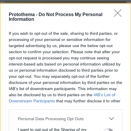
Protothema -
Do Not Process My Personal
Information
If you wish to opt-out of the sale, sharing to third parties, or
processing of your personal or sensitive information for
targeted advertising by us, please use the below opt-out
section to confirm your selection. Please note that after your
opt-out request is processed you may continue seeing
interest-based ads based on personal information utilized by
us or personal information disclosed to third parties prior to
your opt-out. You may separately opt-out of the further
disclosure of your personal information by third parties on the
IAB’s list of downstream participants. This information may
also be disclosed by us to third parties on the
IAB’s List of
Downstream Participants
that may further disclose it to other
third parties.
Please note that this website/app uses one or more Google
Personal Data Processing Opt Outs
services and may gather and store information including but
not limited to your visit or usage behaviour. You may click to
I want to opt-out of the Sharing of my
36
02.03.2025, 18:51