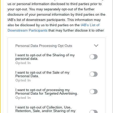
us or personal information disclosed to third parties prior to
your opt-out. You may separately opt-out of the further
disclosure of your personal information by third parties on the
IAB’s list of downstream participants. This information may
also be disclosed by us to third parties on the
IAB’s List of
Downstream Participants
that may further disclose it to other
third parties.
Please note that this website/app uses one or more Google
Personal Data Processing Opt Outs
services and may gather and store information including but
50
07.02.2024, 11:23
not limited to your visit or usage behaviour. You may click to
I want to opt-out of the Sharing of my
Συγγνώμη από τον αρχισυντάκτη των Ellinika Hoaxes για
personal data.
το λάθος με τη δήθεν απομάκρυνση ΑμεΑ από τον
grant or deny consent to Google and its third-party tags to
Opted In
Μητροπολίτη Κέρκυρας
use your data for below specified purposes in below Google
consent section.
I want to opt-out of the Sale of my
Καθοριστικό το μήνυμα που έλαβε από τον εφημερίο
Personal Data.
του ναού του Αγίου Σπυρίδωνα στην Κέρκυρα
Opted In
I want to opt-out of processing my
Personal Data for Targeted Advertising.
Opted In
I want to opt-out of Collection, Use,
Retention, Sale, and/or Sharing of my