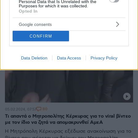
Personal Data that Is Unrelated with the
Purposes for which it was collected.
Opted In
Google consents
CONFIRM
Data Deletion
Data Access
Privacy Policy
80
05.02.2024, 07:57
Τι απαντά ο Μητροπολίτης Κέρκυρας για το viral βίντεο
με τον ίδιο να ζητά να απομακρυνθεί ΑμεΑ
Η Μητρόπολη Κέρκυρας εξέδωσε ανακοίνωση για το