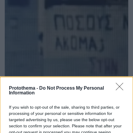
Protothema -
Do Not Process My Personal
Information
If you wish to opt-out of the sale, sharing to third parties, or
processing of your personal or sensitive information for
12
08.01.2021, 11:34
targeted advertising by us, please use the below opt-out
Αναρχικοί ανάρτησαν πανό στη Μητρόπολη Πειραιά
section to confirm your selection. Please note that after your
opt-out request is processed you may continue seeing
«Πόσους νεκρούς ακόμα; Lockdown στην Εκκλησία»