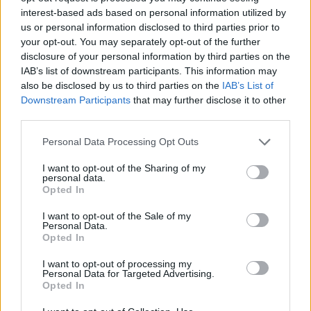
interest-based ads based on personal information utilized by
έγραφε το πανό
us or personal information disclosed to third parties prior to
your opt-out. You may separately opt-out of the further
disclosure of your personal information by third parties on the
IAB’s list of downstream participants. This information may
also be disclosed by us to third parties on the
IAB’s List of
Downstream Participants
that may further disclose it to other
third parties.
Please note that this website/app uses one or more Google
Personal Data Processing Opt Outs
services and may gather and store information including but
not limited to your visit or usage behaviour. You may click to
I want to opt-out of the Sharing of my
personal data.
grant or deny consent to Google and its third-party tags to
Opted In
use your data for below specified purposes in below Google
consent section.
I want to opt-out of the Sale of my
Personal Data.
Opted In
I want to opt-out of processing my
Personal Data for Targeted Advertising.
Opted In