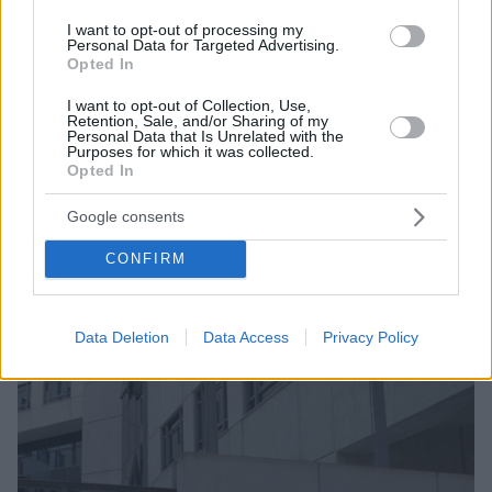
I want to opt-out of processing my
Personal Data for Targeted Advertising.
Opted In
I want to opt-out of Collection, Use,
6
17.10.2024, 17:37
Retention, Sale, and/or Sharing of my
Μισθοδικείο: Απορρίφθηκε η προσφυγή 35
Personal Data that Is Unrelated with the
Purposes for which it was collected.
στρατιωτικών δικαστών για μισθολογική εξομοίωση με
Opted In
τους πολιτικούς δικαστές
Δεν μπορεί οι στρατιωτικοί δικαστές να εξομοιωθούν
Google consents
μισθολογικά με τους δικαστές των πολιτικών
δικαστηρίων, αν δεν ψηφιστεί ο προβλεπόμενος από
CONFIRM
το Σύνταγμα εκτελεστικός νόμος, σύμφωνα με την
απόφαση του Μισθοδικείου
Data Deletion
Data Access
Privacy Policy