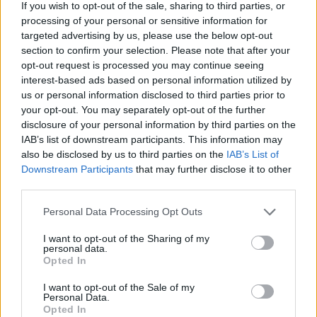
If you wish to opt-out of the sale, sharing to third parties, or
Συμβουλίου της Επικρατείας ανάλογο αίτημα των
processing of your personal or sensitive information for
δημοσίων υπαλλήλων το οποίο αναμένεται να
targeted advertising by us, please use the below opt-out
συζητηθεί 6 Ιουνίου 2025
section to confirm your selection. Please note that after your
opt-out request is processed you may continue seeing
interest-based ads based on personal information utilized by
us or personal information disclosed to third parties prior to
your opt-out. You may separately opt-out of the further
disclosure of your personal information by third parties on the
IAB’s list of downstream participants. This information may
also be disclosed by us to third parties on the
IAB’s List of
Downstream Participants
that may further disclose it to other
third parties.
Please note that this website/app uses one or more Google
Personal Data Processing Opt Outs
services and may gather and store information including but
not limited to your visit or usage behaviour. You may click to
I want to opt-out of the Sharing of my
personal data.
grant or deny consent to Google and its third-party tags to
Opted In
use your data for below specified purposes in below Google
consent section.
I want to opt-out of the Sale of my
Personal Data.
Opted In