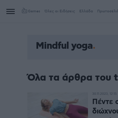
Games
Όλες οι Ειδήσεις
Ελλάδα
Πρωτοσέλι
Mindful yoga
Όλα τα άρθρα του t
30.11.2023, 12:15
Πέντε σ
διώχνο