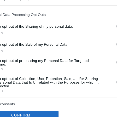
 τη θλίψη
ogle consent section.
τότητα προάγει την υγεία. Συμβάλλει στη μείωση των
l Data Processing Opt Outs
υ στρες και στη βελτίωση της διάθεσής μας. Διαβάστε
ε να αποκομίσετε τα οφέλη της ενσυνειδητότητάς
o opt-out of the Sharing of my personal data.
ss) συνδυάζοντάς την αποτελεσματικά με τη γιόγκα
In
o opt-out of the Sale of my Personal Data.
In
to opt-out of processing my Personal Data for Targeted
ing.
In
o opt-out of Collection, Use, Retention, Sale, and/or Sharing
ersonal Data that Is Unrelated with the Purposes for which it
lected.
In
consents
CONFIRM