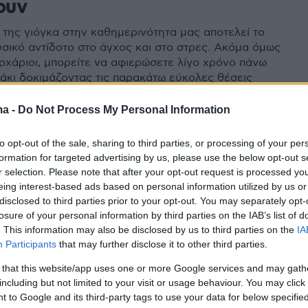
ουν
 της γιόγκα στην καθημερινότητα μας αποτελεί το
σικό αντίδοτο στο άγχος και στο στρες. Ακόμα όμως
αρχάριοι, μπορείτε να αφιερώσετε λίγο χρόνο πάνω
άκι δοκιμάζοντας τις παρακάτω εύκολες θέσεις
ma -
Do Not Process My Personal Information
8
α συνήθεια που βοηθά τα
to opt-out of the sale, sharing to third parties, or processing of your per
formation for targeted advertising by us, please use the below opt-out s
να κοιμούνται περισσότερο
r selection. Please note that after your opt-out request is processed y
eing interest-based ads based on personal information utilized by us or
 που έχει κερδίσει φανατικούς οπαδούς στον δυτικό
disclosed to third parties prior to your opt-out. You may separately opt-
των ενεργητικών της ιδιοτήτων κατά του άγχους
losure of your personal information by third parties on the IAB’s list of
 μπορεί να βελτιώσει τον άστατο ύπνο των παιδιών
. This information may also be disclosed by us to third parties on the
IA
Participants
that may further disclose it to other third parties.
 that this website/app uses one or more Google services and may gath
η που νικά το στρες και
including but not limited to your visit or usage behaviour. You may click 
 to Google and its third-party tags to use your data for below specifi