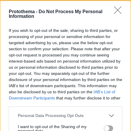
Protothema -
Do Not Process My Personal
Information
If you wish to opt-out of the sale, sharing to third parties, or
processing of your personal or sensitive information for
targeted advertising by us, please use the below opt-out
section to confirm your selection. Please note that after your
opt-out request is processed you may continue seeing
interest-based ads based on personal information utilized by
us or personal information disclosed to third parties prior to
your opt-out. You may separately opt-out of the further
disclosure of your personal information by third parties on the
IAB’s list of downstream participants. This information may
also be disclosed by us to third parties on the
IAB’s List of
Downstream Participants
that may further disclose it to other
third parties.
14.02.2021, 16:02
Please note that this website/app uses one or more Google
Personal Data Processing Opt Outs
Australian Open: Με την 300η νίκη στον 12ο
services and may gather and store information including but
προημιτελικό ο Τζόκοβιτς
not limited to your visit or usage behaviour. You may click to
I want to opt-out of the Sharing of my
personal data.