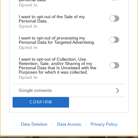
Ο τραυματίας Νόβακ Τζόκοβιτς επικράτησε με 7-6 (4),
grant or deny consent to Google and its third-party tags to
Opted In
4-6, 6-1, 6-4 του Μίλος Ράονιτς και θα παίξει την
use your data for below specified purposes in below Google
Τρίτη στον 12ο προημιτελικό του στο Australian Open
consent section.
I want to opt-out of the Sale of my
με αντίπαλο τον Αλεξάντερ Ζβέρεφ
Personal Data.
Opted In
I want to opt-out of processing my
Personal Data for Targeted Advertising.
Opted In
I want to opt-out of Collection, Use,
Retention, Sale, and/or Sharing of my
Personal Data that Is Unrelated with the
Purposes for which it was collected.
Opted In
Google consents
CONFIRM
Data Deletion
Data Access
Privacy Policy