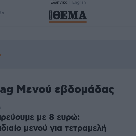
Ελληνικά
English
δα
tag Μενού εβδομάδας
0
ιρεύουμε με 8 ευρώ:
διαίο μενού για τετραμελή