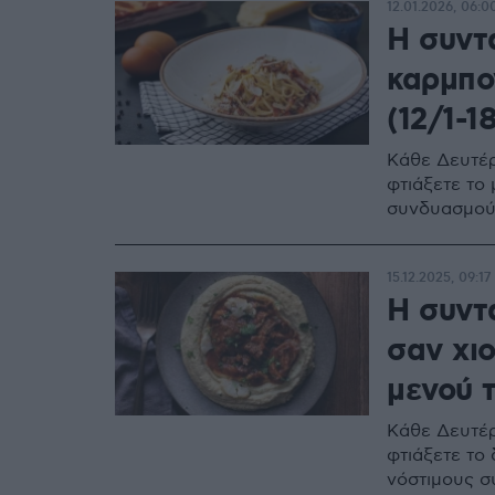
12.01.2026, 06:0
Η συντ
καρμπο
(12/1-18
Κάθε Δευτέρ
φτιάξετε το
συνδυασμο
15.12.2025, 09:17
Η συντ
σαν χι
μενού τ
Κάθε Δευτέρ
φτιάξετε το
νόστιμους σ