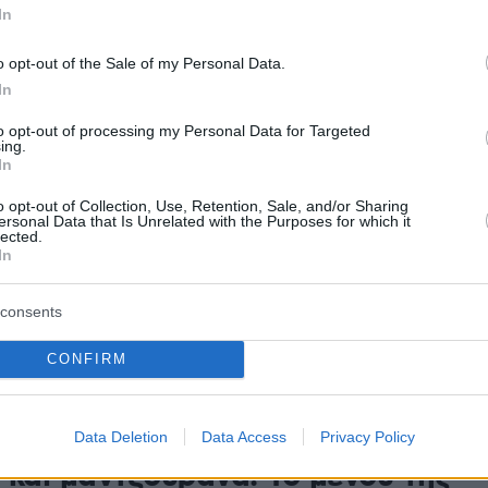
 διατροφικό μενού της εβδομάδας με τους πιο
In
υνδυασμούς.
o opt-out of the Sale of my Personal Data.
In
00
αγή της ημέρας. Κολοκυθοανθοί
to opt-out of processing my Personal Data for Targeted
ing.
ί με ρύζι και σάλτσα γιαουρτιού
In
ου. Το μενού της εβδομάδας
o opt-out of Collection, Use, Retention, Sale, and/or Sharing
ersonal Data that Is Unrelated with the Purposes for which it
lected.
ς 8/6)
In
α η ομάδα του Cantina σάς δίνει ιδέες για να
 διατροφικό μενού της εβδομάδας με τους πιο
consents
συνδυασμούς
CONFIRM
0
αγή της ημέρας. Κοτόπουλο με
Data Deletion
Data Access
Privacy Policy
 και μαντζουράνα. Το μενού της