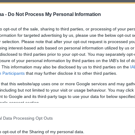
ma -
Do Not Process My Personal Information
αγή της ημέρας: Ροφός με
to opt-out of the sale, sharing to third parties, or processing of your per
θάκια. Το μενού της εβδομάδας
formation for targeted advertising by us, please use the below opt-out s
r selection. Please note that after your opt-out request is processed y
/19/10)
eing interest-based ads based on personal information utilized by us or
disclosed to third parties prior to your opt-out. You may separately opt-
α η ομάδα του Cantina σάς δίνει ιδέες για να
losure of your personal information by third parties on the IAB’s list of
 διατροφικό μενού της εβδομάδας με τους πιο
. This information may also be disclosed by us to third parties on the
IA
συνδυασμούς
Participants
that may further disclose it to other third parties.
 that this website/app uses one or more Google services and may gath
23
including but not limited to your visit or usage behaviour. You may click 
αγή της ημέρας: Ντοματόρυζο
 to Google and its third-party tags to use your data for below specifi
ogle consent section.
έ, λιαστή ντομάτα, ρίγανη. Το
της εβδομάδας (8-14/9)
l Data Processing Opt Outs
α η ομάδα του Cantina σάς δίνει ιδέες για να
o opt-out of the Sharing of my personal data.