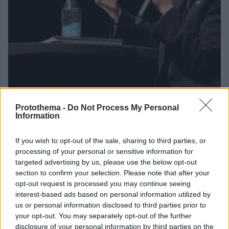
Protothema -
Do Not Process My Personal
2
30.05.2025, 23:08
Information
«Μια μέρα όλοι θα πεθάνουμε» - Το κυνικό σχόλιο
γερουσιαστή των Ρεπουμπλικανών υπέρ των περικοπών
στην ασφάλιση
If you wish to opt-out of the sale, sharing to third parties, or
processing of your personal or sensitive information for
Η Τζόνι Ερνστ ισχυρίστηκε ότι 1,4 εκατομμύρια
targeted advertising by us, please use the below opt-out
μετανάστες χωρίς χαρτιά λαμβάνουν παροχές από το
section to confirm your selection. Please note that after your
πρόγραμμα Medicaid χωρίς να το δικαιούνται
opt-out request is processed you may continue seeing
interest-based ads based on personal information utilized by
us or personal information disclosed to third parties prior to
your opt-out. You may separately opt-out of the further
disclosure of your personal information by third parties on the