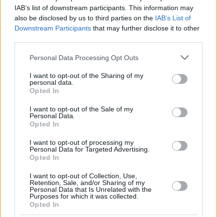
IAB’s list of downstream participants. This information may
also be disclosed by us to third parties on the
IAB’s List of
Downstream Participants
that may further disclose it to other
third parties.
Please note that this website/app uses one or more Google
Personal Data Processing Opt Outs
services and may gather and store information including but
not limited to your visit or usage behaviour. You may click to
I want to opt-out of the Sharing of my
personal data.
grant or deny consent to Google and its third-party tags to
Opted In
use your data for below specified purposes in below Google
consent section.
I want to opt-out of the Sale of my
Personal Data.
Opted In
I want to opt-out of processing my
Personal Data for Targeted Advertising.
Opted In
I want to opt-out of Collection, Use,
Retention, Sale, and/or Sharing of my
Personal Data that Is Unrelated with the
52
22.05.2025, 18:40
Purposes for which it was collected.
«Ένα Μεγάλο Όμορφο Νομοσχέδιο»: Η πύρρειος νίκη
Opted In
του Τραμπ για τη φορολογική μεταρρύθμιση - Φόβοι ότι