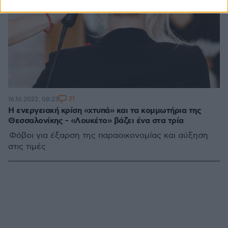
21
16.10.2022, 08:23
Η ενεργειακή κρίση «χτυπά» και τα κομμωτήρια της
Θεσσαλονίκης - «Λουκέτο» βάζει ένα στα τρία
Φόβοι για έξαρση της παραοικονομίας και αύξηση
στις τιμές