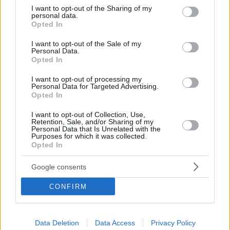
not limited to your visit or usage behaviour. You may click to
I want to opt-out of the Sharing of my
9
19.12.2023, 07:32
personal data.
Τι αλλάζει με την τροπολογία για τους μετανάστες:
grant or deny consent to Google and its third-party tags to
Opted In
Ποιοι μπορούν πλέον να δουλεύουν «άσπρα» και ποιοι
use your data for below specified purposes in below Google
αποκλείονται
consent section.
I want to opt-out of the Sale of my
Personal Data.
Έξι ερωτήσεις και απαντήσεις για την τροπολογία που
Opted In
δίνει την ευκαιρία σε περίπου 30.000 αλλοδαπούς να
ενταχθούν στον «ενάρετο κύκλο» της οικονομίας
I want to opt-out of processing my
Personal Data for Targeted Advertising.
Opted In
I want to opt-out of Collection, Use,
Retention, Sale, and/or Sharing of my
Personal Data that Is Unrelated with the
Purposes for which it was collected.
Opted In
Google consents
CONFIRM
Data Deletion
Data Access
Privacy Policy