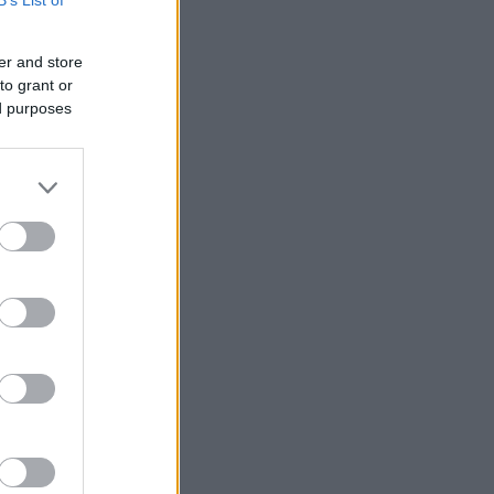
er and store
to grant or
ed purposes