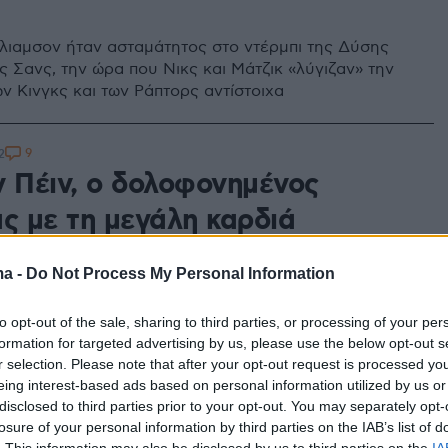
ίλιαμσον ήταν ασταμάτητος στο ντέρμπι της Δύσης
ς Σανς, την ώρα που Νικς και Μάτζικ «λύγιζαν» την
ν Κινγκς και των Ράπτορς αντίστοιχα
9
2
ν Πέιν, o δολοφονημένος
ας με τη μεγάλη καρδιά
τα της Κυριακής ο Έντριαν Πέιν, o άλλοτε άσος του
ma -
Do Not Process My Personal Information
ού, πυροβολήθηκε θανάσιμα αφήνοντας την
ου πνοή - Ορφανός από τα 13 του μπόρεσε να ζήσει το
to opt-out of the sale, sharing to third parties, or processing of your per
NBA, αλλά είδε το νήμα της ζωής να κόβεται τόσο
formation for targeted advertising by us, please use the below opt-out s
r selection. Please note that after your opt-out request is processed y
eing interest-based ads based on personal information utilized by us or
disclosed to third parties prior to your opt-out. You may separately opt-
losure of your personal information by third parties on the IAB’s list of
 - Μπακς 118-136: Με νταμπλ
. This information may also be disclosed by us to third parties on the
IA