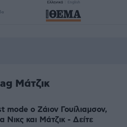
Ελληνικά
English
δα
tag Μάτζικ
t mode o Ζάιον Γουίλιαμσον,
ια Νικς και Μάτζικ - Δείτε