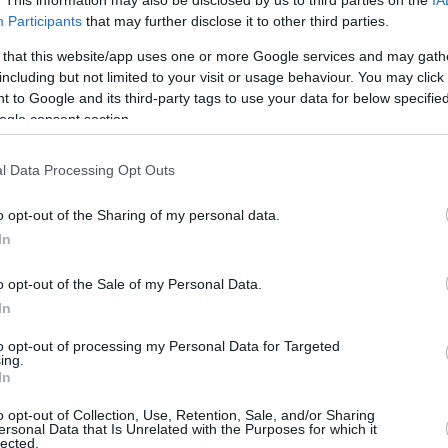
είπε «αντίο» στο 2021 ο
Participants
that may further disclose it to other third parties.
 - Δείτε τα highlights
 that this website/app uses one or more Google services and may gath
including but not limited to your visit or usage behaviour. You may click 
 Μιλγουόκι έκλεισε το ημερολογιακό έτος με ρεκόρ
 to Google and its third-party tags to use your data for below specifi
ogle consent section.
έβηκε φέτος στο 24-13 (12-5 εντός και 12-8 εκτός
 7-29 έπεσε το Ορλάντο (2-13 εντός και 5-16 εκτός
l Data Processing Opt Outs
o opt-out of the Sharing of my personal data.
In
ζικ νίκησαν το... φάντασμα των
πικράτησαν οι Σέλτικς (Βίντεο)
o opt-out of the Sale of my Personal Data.
In
 των απόντων, οι Ορλάντο Μάτζικ επικράτησαν των
to opt-out of processing my Personal Data for Targeted
ετς με 100-93. Νίκη για τους Σέλτικς κόντρα στους
ing.
.
In
o opt-out of Collection, Use, Retention, Sale, and/or Sharing
ersonal Data that Is Unrelated with the Purposes for which it
lected.