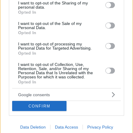
not limited to your visit or usage behaviour. You may click to
I want to opt-out of the Sharing of my
personal data.
grant or deny consent to Google and its third-party tags to
Opted In
use your data for below specified purposes in below Google
consent section.
I want to opt-out of the Sale of my
Personal Data.
Opted In
I want to opt-out of processing my
Personal Data for Targeted Advertising.
Opted In
I want to opt-out of Collection, Use,
Retention, Sale, and/or Sharing of my
Personal Data that Is Unrelated with the
Purposes for which it was collected.
Opted In
Google consents
1
02.06.2020, 17:40
CONFIRM
Σε προχωρημένες συζητήσεις με τη Νότιγχαμ Φόρεστ ο
Γιόχανσον
Πολύ κοντά στη Νότιγχαμ του Βαγγέλη Μαρινάκη
Data Deletion
Data Access
Privacy Policy