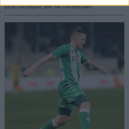
είναι ο Ματίας Γιόχανσον, ο οποίος τον επόμενο μήνα
μένει ελεύθερος από τον Παναθηναϊκό