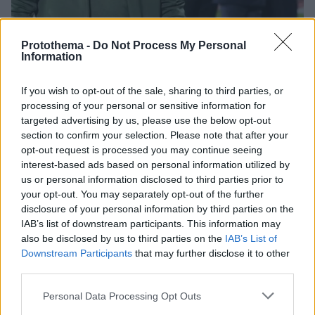
Protothema -
Do Not Process My Personal
Information
If you wish to opt-out of the sale, sharing to third parties, or
processing of your personal or sensitive information for
18.06.2020, 21:19
targeted advertising by us, please use the below opt-out
Παναθηναϊκός: Προλαβαίνει το ντέρμπι ο Γιόχανσον,
section to confirm your selection. Please note that after your
αύριο θεραπεία ο Κουρμπέλης
opt-out request is processed you may continue seeing
Με τον Σουηδό να βγάζει το πρώτο μέρος της
interest-based ads based on personal information utilized by
προπόνησης η σημερινή προπόνηση στον
us or personal information disclosed to third parties prior to
Παναθηναϊκό - Θεραπεία ο Κουρμπέλης που θα μπει
your opt-out. You may separately opt-out of the further
αύριο στο πρόγραμμα, κανονικά συμμετείχε ο
disclosure of your personal information by third parties on the
Χατζηγιοβάνης
IAB’s list of downstream participants. This information may
also be disclosed by us to third parties on the
IAB’s List of
Downstream Participants
that may further disclose it to other
third parties.
Please note that this website/app uses one or more Google
Personal Data Processing Opt Outs
services and may gather and store information including but