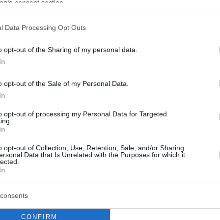
ogle consent section.
νία καταδικάστηκε από το
ϊκό Δικαστήριο Δικαιωμάτων
l Data Processing Opt Outs
θρώπου για μετάγγιση αίματος
o opt-out of the Sharing of my personal data.
In
τυρα του Ιεχωβά
o opt-out of the Sale of my Personal Data.
 αίματος έγινε παρά τη θέληση της ασθενούς –
In
κε σε αποζημίωση και δικαστικά έξοδα 26.000 ευρώ
to opt-out of processing my Personal Data for Targeted
ing.
15
In
τηκε Μάρτυρας του Ιεχωβά η
o opt-out of Collection, Use, Retention, Sale, and/or Sharing
ersonal Data that Is Unrelated with the Purposes for which it
Γουίλιαμς - Δείτε βίντεο
lected.
In
Αμερικανίδα τενίστρια βαπτίστηκε στην Φλόριντα και
ίναι μια σημαντική απόφαση για εκείνη
consents
CONFIRM