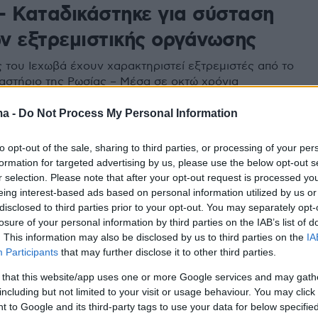
– Καταδικάστηκε για σύσταση
ν εξτρεμιστικής οργάνωσης
 του Ιεχωβά έχουν χαρακτηριστεί εξτρεμιστές από το
αστήριο της Ρωσίας – Μέσα σε οκτώ χρόνια
 έχουν ασκηθεί διώξεις σε πάνω από 500 άτομα
ma -
Do Not Process My Personal Information
302
3
to opt-out of the sale, sharing to third parties, or processing of your per
 δεν άφηνε τη γυναίκα του που
formation for targeted advertising by us, please use the below opt-out s
r selection. Please note that after your opt-out request is processed y
ε από τους πόνους να πάει στο
eing interest-based ads based on personal information utilized by us or
disclosed to third parties prior to your opt-out. You may separately opt-
είο γιατί είναι Ιεχωβάς
losure of your personal information by third parties on the IAB’s list of
. This information may also be disclosed by us to third parties on the
IA
στυνομία και η γυναίκα μεταφέρθηκε με ασθενοφόρο
Participants
that may further disclose it to other third parties.
είο όπου υποβλήθηκε σε χειρουργική επέμβαση - Ο
ελήφθη και κρατείται
 that this website/app uses one or more Google services and may gath
including but not limited to your visit or usage behaviour. You may click 
 to Google and its third-party tags to use your data for below specifi
27