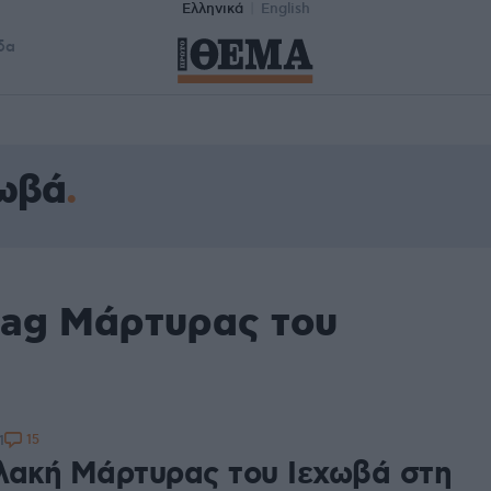
Ελληνικά
English
δα
χωβά
tag Μάρτυρας του
15
1
λακή Μάρτυρας του Ιεχωβά στη