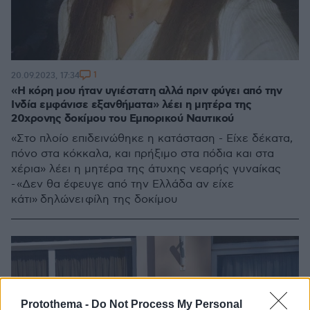
1
20.09.2023, 17:34
«Η κόρη μου ήταν υγιέστατη αλλά πριν φύγει από την
Ινδία εμφάνισε εξανθήματα» λέει η μητέρα της
20χρονης δοκίμου του Εμπορικού Ναυτικού
«Στο πλοίο επιδεινώθηκε η κατάσταση - Είχε δέκατα,
πόνο στα κόκκαλα, και πρήξιμο στα πόδια και στα
χέρια» λέει η μητέρα της άτυχης νεαρής γυναίκας
- «Δεν θα έφευγε από την Ελλάδα αν είχε
κάτι» δηλώνει φίλη της δοκίμου
Protothema -
Do Not Process My Personal