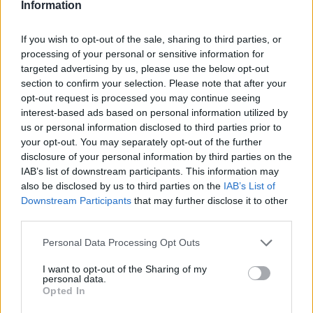
Information
If you wish to opt-out of the sale, sharing to third parties, or
processing of your personal or sensitive information for
targeted advertising by us, please use the below opt-out
section to confirm your selection. Please note that after your
opt-out request is processed you may continue seeing
interest-based ads based on personal information utilized by
us or personal information disclosed to third parties prior to
your opt-out. You may separately opt-out of the further
disclosure of your personal information by third parties on the
IAB’s list of downstream participants. This information may
also be disclosed by us to third parties on the
IAB’s List of
Downstream Participants
that may further disclose it to other
third parties.
16
20.09.2023, 16:43
Please note that this website/app uses one or more Google
Personal Data Processing Opt Outs
Με ένα λουλούδι και ντυμένοι στα λευκά αποχαιρέτησαν
services and may gather and store information including but
την 20χρονη δόκιμο του Εμπορικού Ναυτικού -
not limited to your visit or usage behaviour. You may click to
I want to opt-out of the Sharing of my
Φωτογραφίες
personal data.
grant or deny consent to Google and its third-party tags to
Opted In
«Δεν ξέρουμε από τι πέθανε», είπε στο protothema.gr
use your data for below specified purposes in below Google
ο πατέρας της κοπέλας - Η 20χρονη έχασε τη ζωή της
consent section.