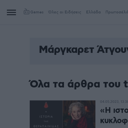
Games
Όλες οι Ειδήσεις
Ελλάδα
Πρωτοσέλι
Μάργκαρετ Άτγου
Όλα τα άρθρα του 
04.05.2023, 13:3
«Η ιστ
κυκλοφ