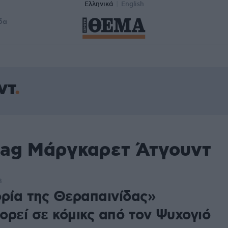
Ελληνικά
English
δα
ντ
tag Μάργκαρετ Άτγουντ
8
ορία της Θεραπαινίδας»
ορεί σε κόμικς από τον Ψυχογιό