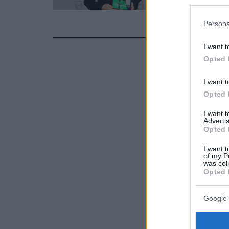
Θεραπαινίδας
κλασικό.
Persona
I want t
Opted 
I want t
Opted 
I want 
Advertis
Opted 
I want t
of my P
was col
Opted 
Google 