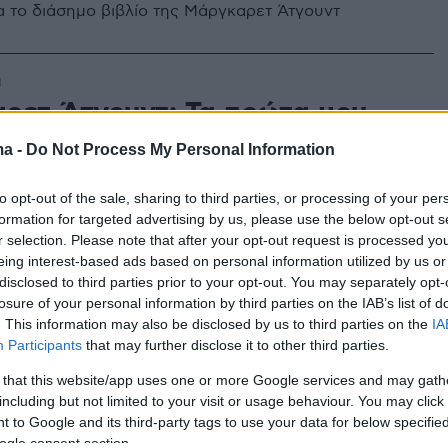
ια το διάσημο βιβλίο της Μάργκαρετ Άτγουντ
1
ρετ Άτγουντ: Τα πρώτα μου
σματα ήταν τα παραμύθια, η
ma -
Do Not Process My Personal Information
ή μυθολογία, η Βίβλος και ο
to opt-out of the sale, sharing to third parties, or processing of your per
ρ
formation for targeted advertising by us, please use the below opt-out s
r selection. Please note that after your opt-out request is processed y
υγγραφέας έδωσε διάλεψη στο Deree – Αμερικανικό
eing interest-based ads based on personal information utilized by us or
λάδος μιλώντας για τη λογοτεχνία και τη δημοκρατία
disclosed to third parties prior to your opt-out. You may separately opt-
losure of your personal information by third parties on the IAB’s list of
. This information may also be disclosed by us to third parties on the
IA
Participants
that may further disclose it to other third parties.
 Οι Διαθήκες δια χειρός
 that this website/app uses one or more Google services and may gath
ρετ Άτγουντ
including but not limited to your visit or usage behaviour. You may click 
 to Google and its third-party tags to use your data for below specifi
ogle consent section.
ηματική συνέχεια της θρυλικής Ιστορίας της