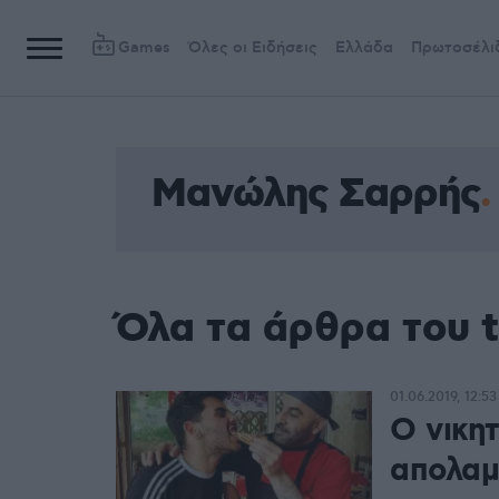
Games
Όλες οι Ειδήσεις
Ελλάδα
Πρωτοσέλι
Μανώλης Σαρρής
Όλα τα άρθρα του 
01.06.2019, 12:53
Ο νικη
απολαμ