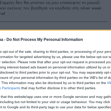
αρρής δεν θα γινόταν να μην επισκεφτεί το μαγαζί
φού εκείνος τον βοηθησε να κερδίσει στη silver week
hef
η ανάρτηση του Μανώλη Σαρρή
ma -
Do Not Process My Personal Information
 νίκη του στο MasterChef
to opt-out of the sale, sharing to third parties, or processing of your per
ριστεί ο μεγάλος νικητής
formation for targeted advertising by us, please use the below opt-out s
r selection. Please note that after your opt-out request is processed y
eing interest-based ads based on personal information utilized by us or
disclosed to third parties prior to your opt-out. You may separately opt-
8
losure of your personal information by third parties on the IAB’s list of
ς Σαρρής (Master Chef): Τη
. This information may also be disclosed by us to third parties on the
IA
, δεν μπορούσα να κρατηθώ
Participants
that may further disclose it to other third parties.
 that this website/app uses one or more Google services and may gath
λώσεις του νικητή του ριάλιτι μαγειρικής για τα
including but not limited to your visit or usage behaviour. You may click 
ά του αλλά και για τη σύντροφό του
 to Google and its third-party tags to use your data for below specifi