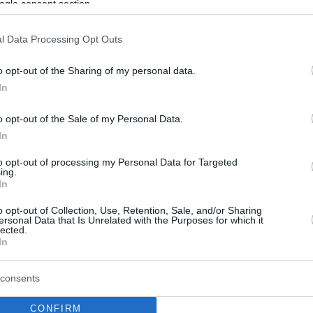
ogle consent section.
11
 Chef 2019: Τηλεθέαση στο 61%,
l Data Processing Opt Outs
ό της νίκης και το καυτό φιλί
o opt-out of the Sharing of my personal data.
In
νώλη Σαρρή στην κοπέλα του
o opt-out of the Sale of my Personal Data.
 και φωτογραφίες με την ανάδειξη του νικητή -Για ένα
r Chef δεν κατάφερε γυναίκα να σπάσει το σερί των
In
... οι τηλεθεατές κολλημένοι στις οθόνες τους –
to opt-out of processing my Personal Data for Targeted
 οι μαραθώνιες δοκιμασίες μέχρι την ανάδειξη του
ing.
λληνα Master Chef
In
o opt-out of Collection, Use, Retention, Sale, and/or Sharing
ersonal Data that Is Unrelated with the Purposes for which it
lected.
In
consents
CONFIRM