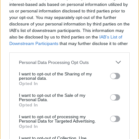
εσπεριδοειδές ξεχωρίζει σε θρεπτική αξία, για να
interest-based ads based on personal information utilized by
ενισχύσετε την υγεία σας αυτό τον χειμώνα
us or personal information disclosed to third parties prior to
your opt-out. You may separately opt-out of the further
disclosure of your personal information by third parties on the
IAB’s list of downstream participants. This information may
also be disclosed by us to third parties on the
IAB’s List of
Downstream Participants
that may further disclose it to other
third parties.
Please note that this website/app uses one or more Google
Personal Data Processing Opt Outs
services and may gather and store information including but
not limited to your visit or usage behaviour. You may click to
I want to opt-out of the Sharing of my
personal data.
grant or deny consent to Google and its third-party tags to
Opted In
use your data for below specified purposes in below Google
consent section.
I want to opt-out of the Sale of my
Personal Data.
Opted In
I want to opt-out of processing my
Personal Data for Targeted Advertising.
Opted In
I want to opt-out of Collection, Use,