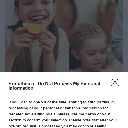
Protothema -
Do Not Process My Personal
Information
If you wish to opt-out of the sale, sharing to third parties, or
09.11.2025, 08:50
processing of your personal or sensitive information for
Mανταρίνι ή πορτοκάλι; Ποιο είναι πιο θρεπτικό και
targeted advertising by us, please use the below opt-out
καλύτερο τονωτικό για το ανοσοποιητικό
section to confirm your selection. Please note that after your
Πορτοκάλια, μανταρίνια ή κλημεντίνες; Δείτε ποιο
opt-out request is processed you may continue seeing