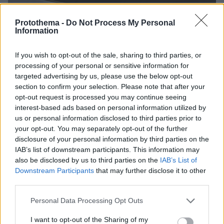
Protothema -
Do Not Process My Personal
Information
If you wish to opt-out of the sale, sharing to third parties, or
processing of your personal or sensitive information for
targeted advertising by us, please use the below opt-out
section to confirm your selection. Please note that after your
opt-out request is processed you may continue seeing
interest-based ads based on personal information utilized by
us or personal information disclosed to third parties prior to
your opt-out. You may separately opt-out of the further
disclosure of your personal information by third parties on the
IAB’s list of downstream participants. This information may
also be disclosed by us to third parties on the
IAB’s List of
Downstream Participants
that may further disclose it to other
third parties.
1
01.10.2021, 10:05
Please note that this website/app uses one or more Google
Personal Data Processing Opt Outs
Πρώην μποξέρ, σελέμπριτις και... ένας φυλακισμένος:
services and may gather and store information including but
Ξεκίνησε το «τσίρκο» της προεκλογικής περιόδου στις
not limited to your visit or usage behaviour. You may click to
I want to opt-out of the Sharing of my