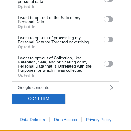
personal data.
Φιλιππίνες
grant or deny consent to Google and its third-party tags to
Opted In
use your data for below specified purposes in below Google
Μεταξύ των χιλιάδων υποψηφίων η κόρη του
consent section.
Ντουτέρτε, Σάρα, ο Μάνι Πακιάο, και ο Φέρντιναντ
I want to opt-out of the Sale of my
Personal Data.
«Μπονγκμπόγνκ» Μάρκος, ο γιος και συνονόματος
Opted In
του άλλοτε δικτάτορα των Φιλιππίνων
I want to opt-out of processing my
Personal Data for Targeted Advertising.
Opted In
I want to opt-out of Collection, Use,
Retention, Sale, and/or Sharing of my
Personal Data that Is Unrelated with the
Purposes for which it was collected.
Opted In
Google consents
CONFIRM
Data Deletion
Data Access
Privacy Policy