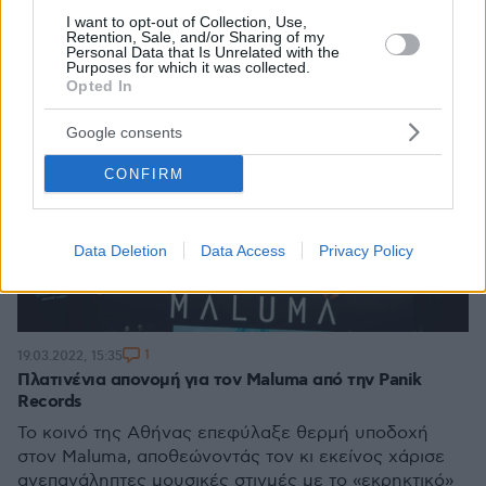
I want to opt-out of Collection, Use,
Retention, Sale, and/or Sharing of my
Personal Data that Is Unrelated with the
Purposes for which it was collected.
Opted In
Google consents
CONFIRM
Data Deletion
Data Access
Privacy Policy
1
19.03.2022, 15:35
Πλατινένια απονομή για τον Maluma από την Panik
Records
Το κοινό της Αθήνας επεφύλαξε θερμή υποδοχή
στον Maluma, αποθεώνοντάς τον κι εκείνος χάρισε
ανεπανάληπτες μουσικές στιγμές με το «εκρηκτικό»