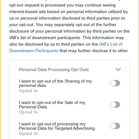
opt-out request is processed you may continue seeing
interest-based ads based on personal information utilized by
us or personal information disclosed to third parties prior to
your opt-out. You may separately opt-out of the further
disclosure of your personal information by third parties on the
IAB’s list of downstream participants. This information may
also be disclosed by us to third parties on the
IAB’s List of
Downstream Participants
that may further disclose it to other
third parties.
20.11.2022, 17:43
Δείτε βίντεο: Ο Μαλούμα έφυγε από συνέντευξη όταν
Please note that this website/app uses one or more Google
Personal Data Processing Opt Outs
τον ρώτησαν για τα ανθρώπινα δικαιώματα στο Κατάρ
services and may gather and store information including but
not limited to your visit or usage behaviour. You may click to
I want to opt-out of the Sharing of my
Ο τραγουδιστής χαρακτήρισε τον δημοσιογράφο
personal data.
grant or deny consent to Google and its third-party tags to
αγενή και αποχώρησε από τη συνέντευξη
Opted In
use your data for below specified purposes in below Google
consent section.
I want to opt-out of the Sale of my
Personal Data.
Opted In
I want to opt-out of processing my
Personal Data for Targeted Advertising.
Opted In