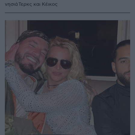
νησιά Τερκς και Κέικος