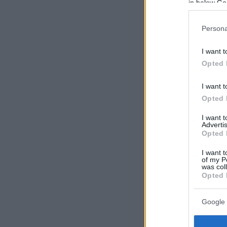
in below Go
Persona
I want t
Opted 
I want t
Opted 
I want 
Advertis
Opted 
I want t
of my P
was col
Opted 
Google 