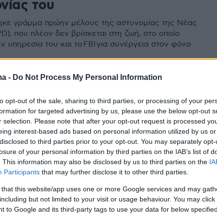
νίας του
κε γράμμα πρώην μέλους της αστυνομίας της Νέας
D), που πλέον δεν βρίσκεται στη ζωή, στο οποίο
ν υπηρεσία του και το FBI για συνέργεια στον φόνο
4
0
ma -
Do Not Process My Personal Information
σμός βόμβα: Μάλκολμ Χ και Κου
to opt-out of the sale, sharing to third parties, or processing of your per
Κλαν συζητούσαν το σενάριο
formation for targeted advertising by us, please use the below opt-out s
ιστού κράτους»
r selection. Please note that after your opt-out request is processed y
eing interest-based ads based on personal information utilized by us or
ερικανών
disclosed to third parties prior to your opt-out. You may separately opt-
losure of your personal information by third parties on the IAB’s list of
τιβιστής πολιτικών δικαιωμάτων φέρεται να
. This information may also be disclosed by us to third parties on the
IA
 μυστικά με εκπροσώπους της οργάνωσης μίσους -
Participants
that may further disclose it to other third parties.
τομέρειες της αλλόκοτης συνάντησης
 that this website/app uses one or more Google services and may gath
including but not limited to your visit or usage behaviour. You may click 
 to Google and its third-party tags to use your data for below specifi