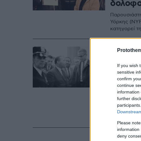
δολοφο
Παρουσιάστη
Υόρκης (NYP
κατηγορεί τη
13.10.2020, 10:0
Protothe
Ισχυρι
If you wish 
Κλουξ 
sensitive in
«ξεχωρ
confirm you
continue se
Αφροαμ
information 
further disc
Ο μαύρος ακ
participants
συναντήθηκε
Downstream 
Ολες οι λεπ
Please note
information 
deny consent