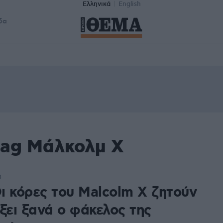
Ελληνικά
English
δα
tag Μάλκολμ Χ
4
ι κόρες του Malcolm X ζητούν
ξει ξανά ο φάκελος της