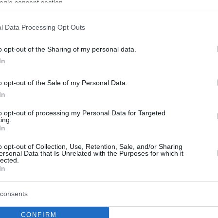
ogle consent section.
9
l Data Processing Opt Outs
Κατσανέας - GNTM: «Έχω
o opt-out of the Sharing of my personal data.
 σεξουαλική παρενόχληση από
In
έτη, είναι θέμα ημερών να τον
o opt-out of the Sale of my Personal Data.
είλω στο ΣΕΗ»
In
ρεστη εμπειρία που βίωσε στο καμαρίνι του με
to opt-out of processing my Personal Data for Targeted
οθέτη, αλλά και για τα δύσκολα παιδικά χρόνια που
ing.
In
σε ο ηθοποιός
o opt-out of Collection, Use, Retention, Sale, and/or Sharing
ersonal Data that Is Unrelated with the Purposes for which it
lected.
In
consents
CONFIRM