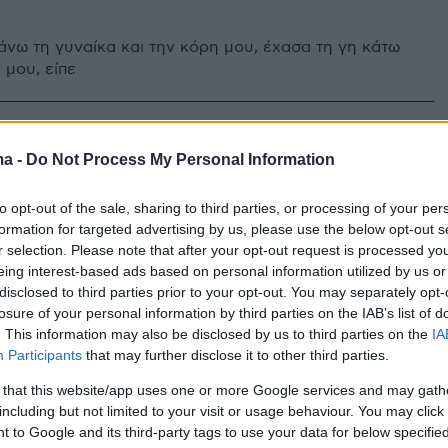
άνω τη γυναίκα και την κόρη μου, έχασα τη γη κάτω
 μου, είπε
ύτηκε ο πρώην παίκτης του
ma -
Do Not Process My Personal Information
Μάκης Κατσανέας
to opt-out of the sale, sharing to third parties, or processing of your per
formation for targeted advertising by us, please use the below opt-out s
άρτησή του - Ετοιμάζεται να γίνει πατέρας
r selection. Please note that after your opt-out request is processed y
eing interest-based ads based on personal information utilized by us or
disclosed to third parties prior to your opt-out. You may separately opt-
1
5
losure of your personal information by third parties on the IAB’s list of
Κατσανέας: Από μοντέλο του
. This information may also be disclosed by us to third parties on the
IA
Participants
that may further disclose it to other third parties.
ηθοποιός στη σειρά «Κλινική»
 that this website/app uses one or more Google services and may gath
υς... γιατρούς και τους νοσηλευτές, βρέθηκε και
including but not limited to your visit or usage behaviour. You may click 
 γνώριμος από τα τηλεοπτικά προγράμματα
 to Google and its third-party tags to use your data for below specifi