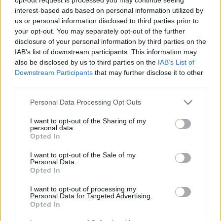
Επτά άνθρωποι έχασαν την ζωή τους
interest-based ads based on personal information utilized by
us or personal information disclosed to third parties prior to
your opt-out. You may separately opt-out of the further
disclosure of your personal information by third parties on the
IAB’s list of downstream participants. This information may
also be disclosed by us to third parties on the
IAB’s List of
Downstream Participants
that may further disclose it to other
third parties.
Please note that this website/app uses one or more Google
Personal Data Processing Opt Outs
services and may gather and store information including but
not limited to your visit or usage behaviour. You may click to
I want to opt-out of the Sharing of my
personal data.
grant or deny consent to Google and its third-party tags to
Opted In
use your data for below specified purposes in below Google
consent section.
I want to opt-out of the Sale of my
Personal Data.
Opted In
I want to opt-out of processing my
Personal Data for Targeted Advertising.
Opted In