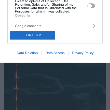
I want to opt-out of Collection, Use,
Retention, Sale, and/or Sharing of my
Personal Data that Is Unrelated with the
Purposes for which it was collected.
3
08.09.2024, 13:46
Opted In
Από ασφυξία πέθανε ο μεγιστάνας Μάικ Λιντς στο
ναύαγιο του Βayesian - Ερευνώνται ακόμα τα αίτια
Google consents
θανάτου της κόρης του
Το πολυτελές superyacht Bayesian χτυπήθηκε από
CONFIRM
σφοδρή καταιγίδα στις 19 Αυγούστου - Βυθίστηκε και
7 άνθρωποι έχασαν τη ζωή τους
Data Deletion
Data Access
Privacy Policy