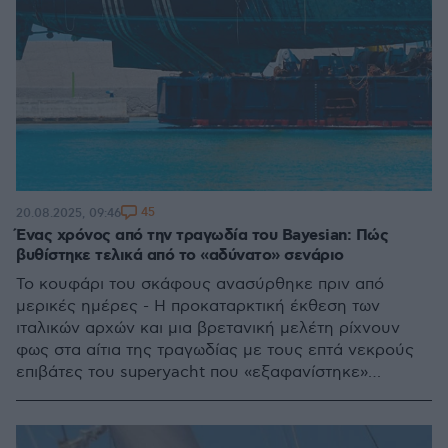
45
20.08.2025, 09:46
Ένας χρόνος από την τραγωδία του Bayesian: Πώς
βυθίστηκε τελικά από το «αδύνατο» σενάριο
Το κουφάρι του σκάφους ανασύρθηκε πριν από
μερικές ημέρες - Η προκαταρκτική έκθεση των
ιταλικών αρχών και μια βρετανική μελέτη ρίχνουν
φως στα αίτια της τραγωδίας με τους επτά νεκρούς
επιβάτες του superyacht που «εξαφανίστηκε»
χτυπημένο από ξαφνικό «τυφώνα», ενώ ήταν
αγκυροβολημένο στο λιμάνι Πορτιτσέλο της Σικελίας
στις 19 Αυγούστου 2024