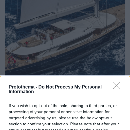
Protothema -
Do Not Process My Personal
Information
1
04.10.2024, 14:31
Έρευνα για το ναυάγιο του Bayesian - «Βυθίστηκε με
μεγάλη ταχύτητα για λόγους που δεν έχουν
If you wish to opt-out of the sale, sharing to third parties, or
εξακριβωθεί»
processing of your personal or sensitive information for
targeted advertising by us, please use the below opt-out
Το πολυτελές σούπερ γιοτ βυθίστηκε μέσα σε λίγα
section to confirm your selection. Please note that after your
λεπτά μετά το αιφνίδιο πέρασμα υδροστρόβιλου -
opt-out request is processed you may continue seeing