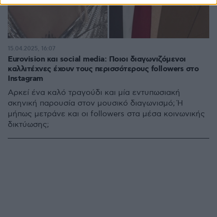
15.04.2025, 16:07
Eurovision και social media: Ποιοι διαγωνιζόμενοι
καλλιτέχνες έχουν τους περισσότερους followers στο
Instagram
Αρκεί ένα καλό τραγούδι και μία εντυπωσιακή
σκηνική παρουσία στον μουσικό διαγωνισμό; Ή
μήπως μετράνε και οι followers στα μέσα κοινωνικής
δικτύωσης;