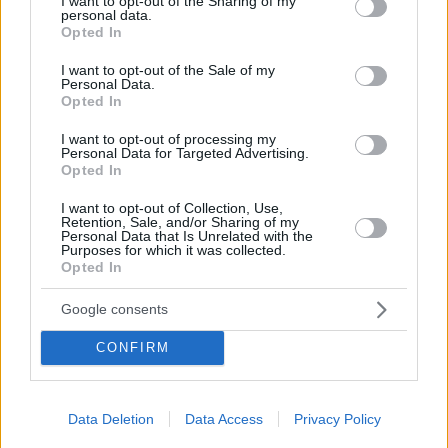
not limited to your visit or usage behaviour. You may click to
I want to opt-out of the Sharing of my
τη μητέρα της και η τρίτη θέση στα προγνωστικά
personal data.
grant or deny consent to Google and its third-party tags to
Opted In
Η εκπρόσωπος της Γαλλίας θα διαγωνιστεί με το
use your data for below specified purposes in below Google
κομμάτι «Maman»
consent section.
I want to opt-out of the Sale of my
Personal Data.
Opted In
I want to opt-out of processing my
Personal Data for Targeted Advertising.
Opted In
I want to opt-out of Collection, Use,
Retention, Sale, and/or Sharing of my
Personal Data that Is Unrelated with the
Purposes for which it was collected.
Opted In
Google consents
CONFIRM
Data Deletion
Data Access
Privacy Policy