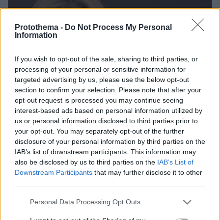
Protothema -
Do Not Process My Personal
Information
If you wish to opt-out of the sale, sharing to third parties, or
processing of your personal or sensitive information for
targeted advertising by us, please use the below opt-out
section to confirm your selection. Please note that after your
opt-out request is processed you may continue seeing
interest-based ads based on personal information utilized by
us or personal information disclosed to third parties prior to
your opt-out. You may separately opt-out of the further
disclosure of your personal information by third parties on the
IAB’s list of downstream participants. This information may
also be disclosed by us to third parties on the
IAB’s List of
Downstream Participants
that may further disclose it to other
third parties.
Please note that this website/app uses one or more Google
Personal Data Processing Opt Outs
6
01.05.2025, 19:00
services and may gather and store information including but
Το συγκινητικό τραγούδι της Λουάν στη Eurovision για