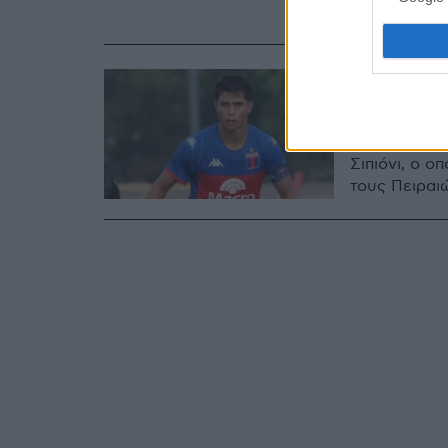
δικαιωμάτων
29.06.2025, 22:5
Έκλεισε
Παίκτης του
Σιπιόνι, ο ο
τους Πειραι