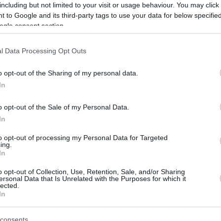
including but not limited to your visit or usage behaviour. You may click 
3
 to Google and its third-party tags to use your data for below specifi
ο Σιπιόνι: Ανακοίνωσε την
ogle consent section.
 του στον Ολυμπιακό η Τίγκρε
l Data Processing Opt Outs
 Αργεντινής ενημέρωσε τους φιλάθλους της πως ο
φ μεταγράφηκε στους νταμπλούχους Ελλάδας αντί
o opt-out of the Sharing of my personal data.
υρώ, ενώ διατήρησε και ποσοστό μεταπώλησης ύψους
In
o opt-out of the Sale of my Personal Data.
In
1
5
λάδα ο Σιπιόνι για να
to opt-out of processing my Personal Data for Targeted
ing.
In
ρώσει τη μεταγραφή του στον
o opt-out of Collection, Use, Retention, Sale, and/or Sharing
ακό
ersonal Data that Is Unrelated with the Purposes for which it
lected.
In
ς μέσος της Τίγκρε αναμένεται να υπογράψει
ια 4+1 χρόνια με τους ερυθρόλευκους και το κόστος
ής του θα είναι στα 5 εκατ. ευρώ για το 80% των
consents