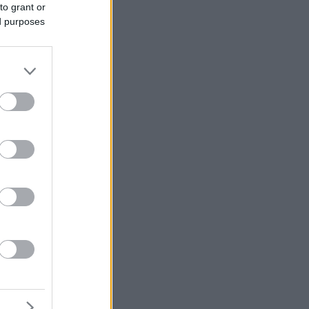
to grant or
ed purposes