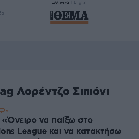
Ελληνικά
English
δα
ag Λορέντζο Σιπιόνι
6
: «Όνειρο να παίξω στο
ons League και να κατακτήσω