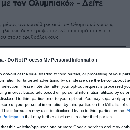
 με τον Ολυμπιακό» - Δείτε
ς μέσος ανακοινώθηκε από τον Ολυμπιακό και στις
δηλώσεις δεν έκρυψε τον ενθουσιασμό του για τη
του στους ερυθρόλευκους
ma -
Do Not Process My Personal Information
ινητικό αντίο του Σιπιόνι στην
 Φεύγω με φίλους για μια ζωή,
to opt-out of the sale, sharing to third parties, or processing of your per
formation for targeted advertising by us, please use the below opt-out s
για τις ακαδημίες ένα μέρος
r selection. Please note that after your opt-out request is processed y
eing interest-based ads based on personal information utilized by us or
 ποσό της μεταγραφής
disclosed to third parties prior to your opt-out. You may separately opt-
losure of your personal information by third parties on the IAB’s list of
Σιπιόνι είπε αντίο στην αγαπημένη του Τίγκρε
. This information may also be disclosed by us to third parties on the
IA
τας και μία υπέροχη πράξη που έκανε ως
Participants
that may further disclose it to other third parties.
 προς εκείνη
 that this website/app uses one or more Google services and may gath