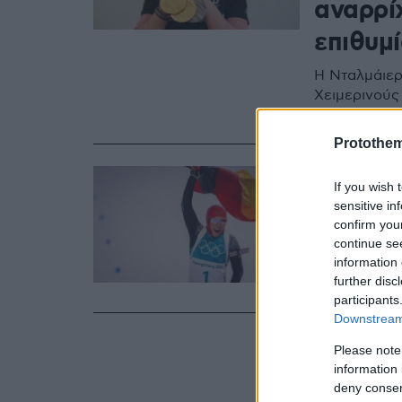
αναρρί
επιθυμί
Η Νταλμάιερ
Χειμερινούς
από την ενε
Protothe
30.07.2025, 17:31
If you wish 
Χρυσή 
sensitive in
βρέθηκ
confirm you
continue se
information 
Η Λόρα Νταλ
further disc
Πακιστάν, ό
participants
Downstream 
Please note
information 
deny consent