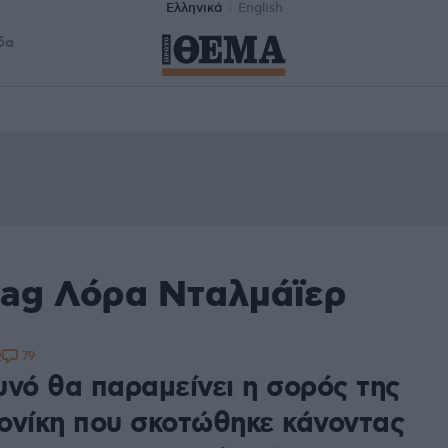
Ελληνικά
English
δα
tag Λόρα Νταλμάϊερ
79
2
υνό θα παραμείνει η σορός της
ονίκη που σκοτώθηκε κάνοντας