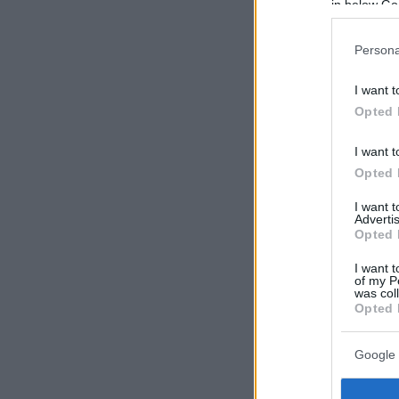
in below Go
Persona
I want t
Opted 
I want t
Opted 
I want 
Advertis
Opted 
I want t
of my P
was col
Opted 
Google 