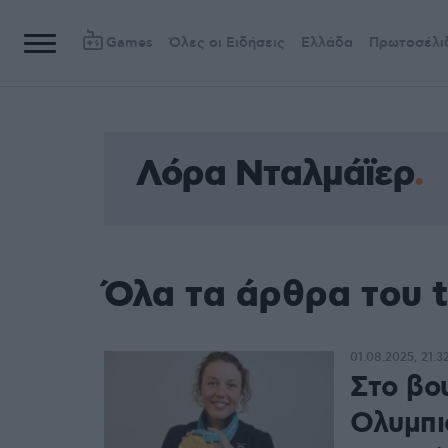
Games
Όλες οι Ειδήσεις
Ελλάδα
Πρωτοσέλι
Λόρα Νταλμάϊερ
Όλα τα άρθρα του 
01.08.2025, 21:3
Στο βο
Ολυμπι