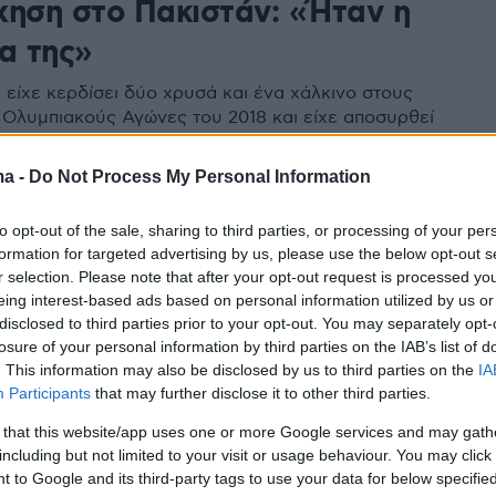
χηση στο Πακιστάν: «Ήταν η
α της»
 είχε κερδίσει δύο χρυσά και ένα χάλκινο στους
 Ολυμπιακούς Αγώνες του 2018 και είχε αποσυρθεί
ργό δράση το 2019
ma -
Do Not Process My Personal Information
1
to opt-out of the sale, sharing to third parties, or processing of your per
Ολυμπιονίκης του διάθλου
formation for targeted advertising by us, please use the below opt-out s
ε νεκρή σε βουνό στο Πακιστάν
r selection. Please note that after your opt-out request is processed y
eing interest-based ads based on personal information utilized by us or
disclosed to third parties prior to your opt-out. You may separately opt-
μάϊερ έκανε ορειβασία στην κοιλάδα Χούσε του
losure of your personal information by third parties on the IAB’s list of
ταν ένας βράχος την καταπλάκωσε
. This information may also be disclosed by us to third parties on the
IA
Participants
that may further disclose it to other third parties.
 that this website/app uses one or more Google services and may gath
including but not limited to your visit or usage behaviour. You may click 
 to Google and its third-party tags to use your data for below specifi