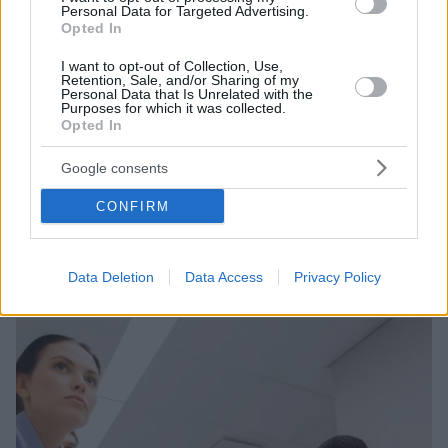
Personal Data for Targeted Advertising.
Opted In
I want to opt-out of Collection, Use,
Retention, Sale, and/or Sharing of my
Personal Data that Is Unrelated with the
Purposes for which it was collected.
Opted In
08.08.2023, 09:14
Google consents
Κορωνοϊός – Στέλεχος Eris: Πόσο θα πρέπει να
ανησυχούμε για τη νέα παραλλαγή;
CONFIRM
Η εποχή, ο τουρισμός, η κινητικότητα των πολιτών,
δημιουργούν τις ιδανικές συνθήκες για τη
«μετακίνηση» της νέας υποπαραλλαγής
Data Deletion
Data Access
Privacy Policy