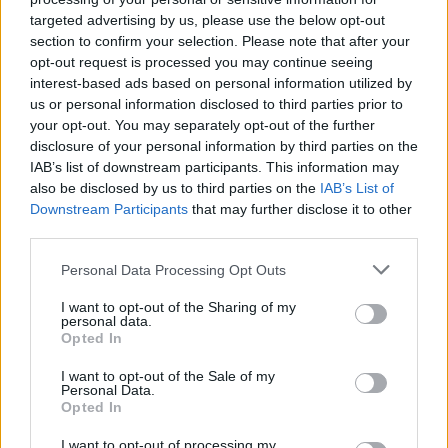
Οι συρροές (clusters) κορωνοϊού εμφανίζονταν σε
targeted advertising by us, please use the below opt-out
νοσηλευτικά ιδρύματα όπως και σε Μονάδες
section to confirm your selection. Please note that after your
opt-out request is processed you may continue seeing
Φροντίδας Ηλικιωμένων κατά τη διάρκεια της
interest-based ads based on personal information utilized by
πανδημίας, με τους ειδικούς να αυστηροποιούν τα
us or personal information disclosed to third parties prior to
μέτρα προστασίας
your opt-out. You may separately opt-out of the further
disclosure of your personal information by third parties on the
IAB’s list of downstream participants. This information may
also be disclosed by us to third parties on the
IAB’s List of
Downstream Participants
that may further disclose it to other
third parties.
Please note that this website/app uses one or more Google
Personal Data Processing Opt Outs
services and may gather and store information including but
not limited to your visit or usage behaviour. You may click to
I want to opt-out of the Sharing of my
personal data.
grant or deny consent to Google and its third-party tags to
Opted In
use your data for below specified purposes in below Google
consent section.
I want to opt-out of the Sale of my
Personal Data.
Opted In
I want to opt-out of processing my