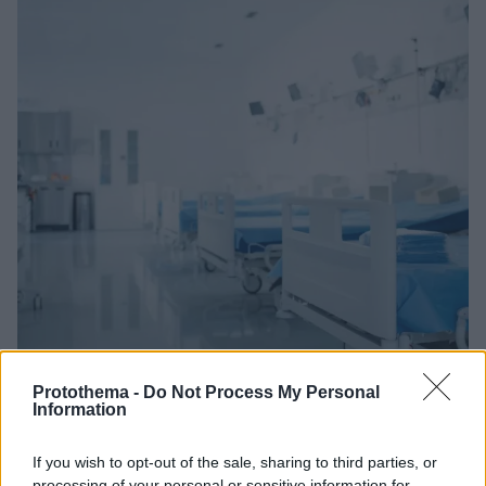
Protothema -
Do Not Process My Personal
Information
16.07.2024, 09:25
Κορωνοϊός: Κύμα μετάδοσης μέσα στα νοσοκομεία –
If you wish to opt-out of the sale, sharing to third parties, or
Ποια έχουν το μεγαλύτερο πρόβλημα
processing of your personal or sensitive information for