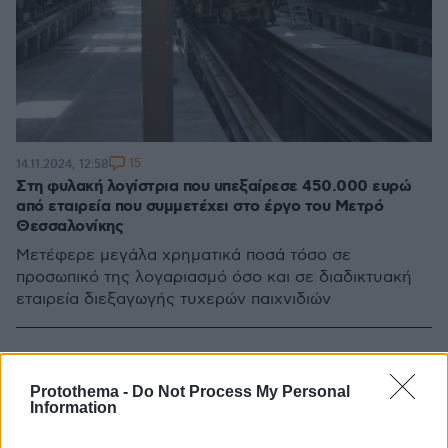
15
14.11.2024, 12:58
Στη φυλακή λογίστρια που υπεξαίρεσε 450.000 ευρώ
από εταιρεία που συμμετέχει στο έργο του Μετρό
Θεσσαλονίκης
Μετέφερε μεγάλα χρηματικά ποσά τόσο σε
προσωπικό της λογαριασμό όσο και σε διαδικτυακή
εταιρεία διεξαγωγής τυχερών παιχνιδιών
Protothema -
Do Not Process My Personal
Information