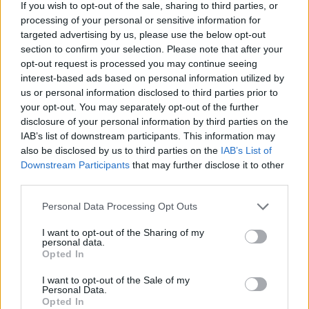
If you wish to opt-out of the sale, sharing to third parties, or
processing of your personal or sensitive information for
targeted advertising by us, please use the below opt-out
section to confirm your selection. Please note that after your
opt-out request is processed you may continue seeing
interest-based ads based on personal information utilized by
us or personal information disclosed to third parties prior to
your opt-out. You may separately opt-out of the further
disclosure of your personal information by third parties on the
IAB’s list of downstream participants. This information may
also be disclosed by us to third parties on the
IAB’s List of
Downstream Participants
that may further disclose it to other
third parties.
Please note that this website/app uses one or more Google
Personal Data Processing Opt Outs
services and may gather and store information including but
not limited to your visit or usage behaviour. You may click to
I want to opt-out of the Sharing of my
10.02.2023, 18:40
personal data.
grant or deny consent to Google and its third-party tags to
Αφέθηκε ελεύθερη η φοροτεχνικός του Παντσέρι
Opted In
use your data for below specified purposes in below Google
Με τον όρο να μην ταξιδέψει στο εξωτερικό
consent section.
I want to opt-out of the Sale of my
Personal Data.
Opted In